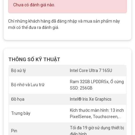
cảm ứng và bút.
Chưa có đánh giá nào.
Camera Studio siêu rộng
Chỉ những khách hàng đã đăng nhập và mua sản phẩm này
Microsoft tập trung nhiều sự chú ý vào việc cải thiện trải
mới có thể đưa ra đánh giá.
nghiệm gọi video trên Microsoft Teams và các ứng dụng khác.
Với Surface Pro 10, Micosoft đã đưa vào một Camera Studio
siêu rộng mới, đây là camera mặt trước tốt nhất từng được
đưa vào máy tính xách tay hoặc máy tính 2 trong 1 chạy
Windows. Đây là PC chạy Windows đầu tiên có trường nhìn
THÔNG SỐ KỸ THUẬT
114°, quay video ở độ phân giải 1440p và sử dụng Hiệu ứng
Windows Studio do AI hỗ trợ để đảm bảo người nói nằm trong
Bộ xử lý
Intel Core Ultra 7 165U
khung hình và trông đẹp nhất trong các cuộc gọi video.
Ram 32GB LPDDR5x, Ổ cứng
Bộ nhớ và Lưu trữ
SSD: 256GB
Đồ họa
Intel® Iris Xe Graphics
Kích thước màn hình: 13 inch
Trưng bày
PixelSense, Touchscreen,
Độ phân giải: 2K Display
Tối đa 19 giờ sử dụng thiết bị
Resolution: 2880 x 1920
Pin
điển hình