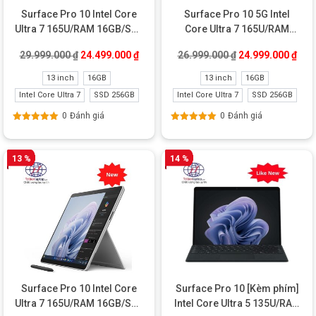
Surface Pro 10 Intel Core
Surface Pro 10 5G Intel
Ultra 7 165U/RAM 16GB/SSD
Core Ultra 7 165U/RAM
256GB Like New
16GB/SSD 256GB Like New
Giá gốc là: 29.999.000 ₫.
Giá hiện tại là: 24.499.000 ₫.
Giá gốc là: 26.99
Giá 
29.999.000
₫
24.499.000
₫
26.999.000
₫
24.999.000
₫
13 inch
16GB
13 inch
16GB
Intel Core Ultra 7
SSD 256GB
Intel Core Ultra 7
SSD 256GB
0
Đánh giá
0
Đánh giá
Được xếp
Được xếp
hạng
5.00
5
hạng
5.00
5
sao
sao
13 %
14 %
Surface Pro 10 Intel Core
Surface Pro 10 [Kèm phím]
Ultra 7 165U/RAM 16GB/SSD
Intel Core Ultra 5 135U/RAM