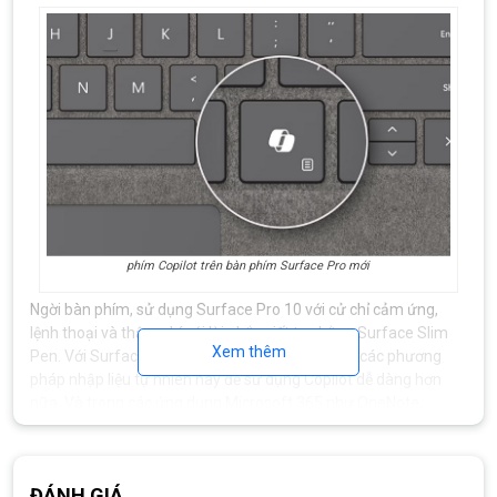
phím Copilot trên bàn phím Surface Pro mới
Ngời bàn phím, sử dụng Surface Pro 10 với cử chỉ cảm ứng,
lệnh thoại và thậm chí với lời nhắc viết tay bằng Surface Slim
Xem thêm
Pen. Với Surface Pro, bạn có thể sử dụng tất cả các phương
pháp nhập liệu tự nhiên này để sử dụng Copilot dễ dàng hơn
nữa. Và trong các ứng dụng Microsoft 365 như OneNote,
Copilot sẽ có thể sử dụng AI để phân tích các ghi chú viết tay,
tiết kiệm thời gian và giữ chúng trong luồng của họ.
ĐÁNH GIÁ