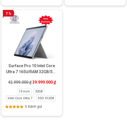
Được xếp
Được xếp
hạng
5.00
5
hạng
5.00
5
sao
sao
7 %
Surface Pro 10 Intel Core
Ultra 7 165U/RAM 32GB/SSD
512GB New Business
Giá gốc là: 42.999.000 ₫.
Giá hiện tại là: 39.999.000 ₫.
42.999.000
₫
39.999.000
₫
13 inch
32GB
Intel Core Ultra 7
SSD 512GB
0
Đánh giá
Được xếp
hạng
5.00
5
sao