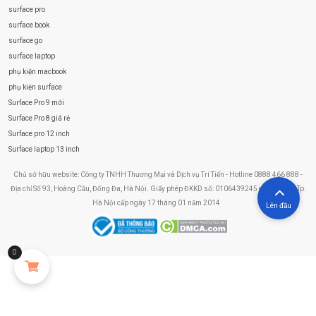
surface pro
surface book
surface go
surface laptop
phụ kiện macbook
phụ kiện surface
Surface Pro 9 mới
Surface Pro 8 giá rẻ
Surface pro 12 inch
Surface laptop 13 inch
Chủ sở hữu website: Công ty TNHH Thương Mại và Dịch vụ Trí Tiến - Hotline 0888 466 888 -
Địa chỉ Số 93, Hoàng Cầu, Đống Đa, Hà Nội. Giấy phép ĐKKD số: 0106439245 do Sở KHĐT Tp.
Hà Nội cấp ngày 17 tháng 01 năm 2014
Lên đầu
0