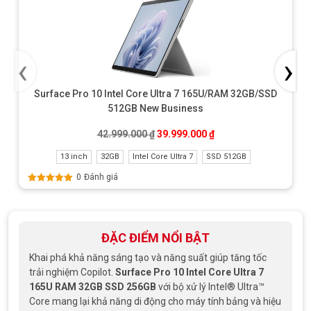
‹
›
Surface Pro 10 Intel Core Ultra 7 165U/RAM 32GB/SSD
512GB New Business
Giá gốc là: 42.999.000 ₫.
Giá hiện tại là: 39.999
42.999.000
₫
39.999.000
₫
13 inch
32GB
Intel Core Ultra 7
SSD 512GB
0
Đánh giá
Được xếp
hạng
5.00
5
sao
ĐẶC ĐIỂM NỔI BẬT
Khai phá khả năng sáng tạo và năng suất giúp tăng tốc
trải nghiệm Copilot.
Surface Pro 10 Intel Core Ultra 7
165U RAM 32GB SSD 256GB
với bộ xử lý Intel® Ultra™
Core mang lại khả năng di động cho máy tính bảng và hiệu