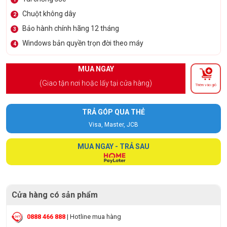
Chuột không dây
2
Bảo hành chính hãng 12 tháng
3
Windows bản quyền trọn đời theo máy
4
MUA NGAY
(Giao tận nơi hoặc lấy tại cửa hàng)
Thêm vào giỏ
TRẢ GÓP QUA THẺ
Visa, Master, JCB
MUA NGAY - TRẢ SAU
Cửa hàng có sản phẩm
0888 466 888
| Hotline mua hàng