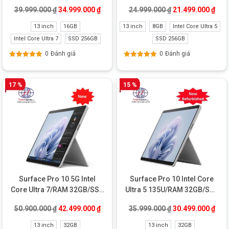
256GB New
8GB/SSD 256GB Like New
Giá gốc là: 39.999.000 ₫.
Giá hiện tại là: 34.999.000 ₫.
Giá gốc là: 24.99
Giá 
39.999.000
₫
34.999.000
₫
24.999.000
₫
21.499.000
₫
13 inch
16GB
13 inch
8GB
Intel Core Ultra 5
Intel Core Ultra 7
SSD 256GB
SSD 256GB
0
Đánh giá
0
Đánh giá
Được xếp
Được xếp
hạng
5.00
5
hạng
5.00
5
sao
sao
17 %
15 %
Surface Pro 10 5G Intel
Surface Pro 10 Intel Core
Core Ultra 7/RAM 32GB/SSD
Ultra 5 135U/RAM 32GB/SSD
1TB New
512GB New Refurbished
Giá gốc là: 50.900.000 ₫.
Giá hiện tại là: 42.499.000 ₫.
Giá gốc là: 35.99
Giá 
50.900.000
₫
42.499.000
₫
35.999.000
₫
30.499.000
₫
13 inch
32GB
13 inch
32GB