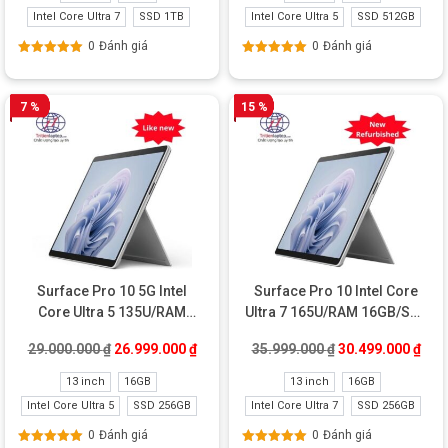
Intel Core Ultra 7
SSD 1TB
Intel Core Ultra 5
SSD 512GB
0
Đánh giá
0
Đánh giá
Được xếp
Được xếp
hạng
5.00
5
hạng
5.00
5
sao
sao
7 %
15 %
Surface Pro 10 5G Intel
Surface Pro 10 Intel Core
Core Ultra 5 135U/RAM
Ultra 7 165U/RAM 16GB/SSD
16GB/SSD 256GB Like New
256GB New Refurbished
Giá gốc là: 29.000.000 ₫.
Giá hiện tại là: 26.999.000 ₫.
Giá gốc là: 35.99
Giá 
29.000.000
₫
26.999.000
₫
35.999.000
₫
30.499.000
₫
13 inch
16GB
13 inch
16GB
Intel Core Ultra 5
SSD 256GB
Intel Core Ultra 7
SSD 256GB
0
Đánh giá
0
Đánh giá