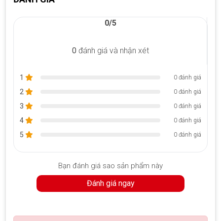
0/5
0
đánh giá và nhận xét
1
0 đánh giá
2
0 đánh giá
3
0 đánh giá
Surface Pro 10 Intel Core Ultra 7 sử dụng với Surface Slim Pen
4
0 đánh giá
Màn hình chống phản chiếu
5
0 đánh giá
Thiết bị này tự hào có màn hình tốt nhất từng xuất hiện trên
Surface Pro
, với độ sáng tăng, tỷ lệ tương phản cao hơn và lớp
phủ chống phản chiếu bền bỉ. Cho dù làm việc dưới ánh đèn
Bạn đánh giá sao sản phẩm này
huỳnh quang trong văn phòng hay ngoài trời, màn hình trông
Đánh giá ngay
thật đáng kinh ngạc trong hầu hết mọi điều kiện ánh sáng.
Microsoft đã làm cho nó sáng hơn 33% và có tỷ lệ tương phản
cao hơn và đã thêm lớp phủ chống phản xạ bền được thiết kế
riêng, tất cả mà không làm mất đi trải nghiệm khi sử dụng bằng