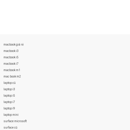
macbook giá rẻ
macbook i3
macbook i5
macbook i7
macbook m1
mac book m2
laptop cũ
laptop i3
laptop i5
laptop i7
laptop i9
laptop mini
surface microsoft
surface cũ