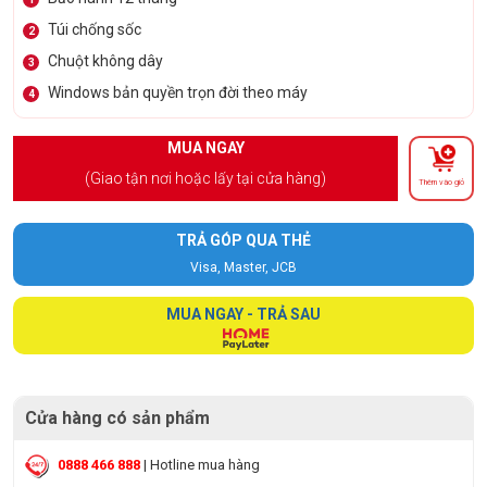
Túi chống sốc
2
Chuột không dây
3
Windows bản quyền trọn đời theo máy
4
MUA NGAY
(Giao tận nơi hoặc lấy tại cửa hàng)
Thêm vào giỏ
TRẢ GÓP QUA THẺ
Visa, Master, JCB
MUA NGAY - TRẢ SAU
Cửa hàng có sản phẩm
0888 466 888
| Hotline mua hàng