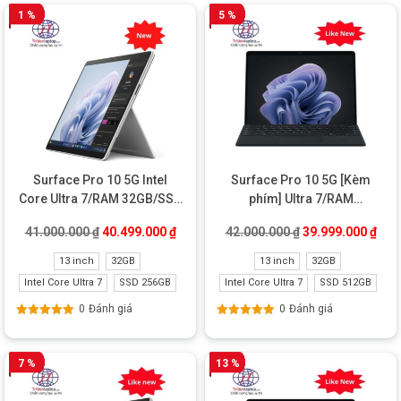
1 %
5 %
Surface Pro 10 5G Intel
Surface Pro 10 5G [Kèm
Core Ultra 7/RAM 32GB/SSD
phím] Ultra 7/RAM
256GB New
32GB/SSD 512GB Like New
Giá gốc là: 41.000.000 ₫.
Giá hiện tại là: 40.499.000 ₫.
Giá gốc là: 42.00
Giá 
41.000.000
₫
40.499.000
₫
42.000.000
₫
39.999.000
₫
13 inch
32GB
13 inch
32GB
Intel Core Ultra 7
SSD 256GB
Intel Core Ultra 7
SSD 512GB
0
Đánh giá
0
Đánh giá
Được xếp
Được xếp
hạng
5.00
5
hạng
5.00
5
sao
sao
7 %
13 %