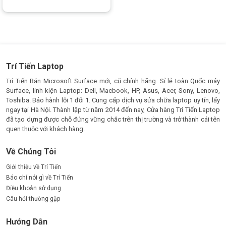
Được xếp
hạng
5.00
5
sao
Trí Tiến Laptop
Trí Tiến Bán Microsoft Surface mới, cũ chính hãng. Sỉ lẻ toàn Quốc máy
Surface, linh kiện Laptop: Dell, Macbook, HP, Asus, Acer, Sony, Lenovo,
Toshiba. Bảo hành lỗi 1 đổi 1. Cung cấp dịch vụ sửa chữa laptop uy tín, lấy
ngay tại Hà Nội. Thành lập từ năm 2014 đến nay, Cửa hàng Trí Tiến Laptop
đã tạo dựng được chỗ đứng vững chắc trên thị trường và trở thành cái tên
quen thuộc với khách hàng.
Về Chúng Tôi
Giới thiệu về Trí Tiến
Báo chí nói gì về Trí Tiến
Điều khoản sử dụng
Câu hỏi thường gặp
Hướng Dẫn