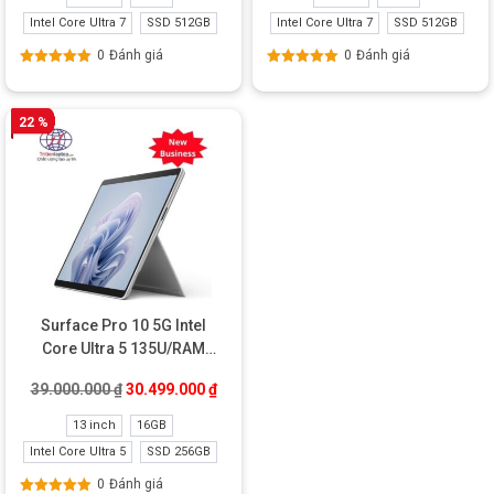
Intel Core Ultra 7
SSD 512GB
Intel Core Ultra 7
SSD 512GB
0
Đánh giá
0
Đánh giá
Được xếp
Được xếp
hạng
5.00
5
hạng
5.00
5
sao
sao
22 %
Surface Pro 10 5G Intel
Core Ultra 5 135U/RAM
16GB/SSD 256GB New
Giá gốc là: 39.000.000 ₫.
Giá hiện tại là: 30.499.000 ₫.
39.000.000
₫
30.499.000
₫
Business
13 inch
16GB
Intel Core Ultra 5
SSD 256GB
0
Đánh giá