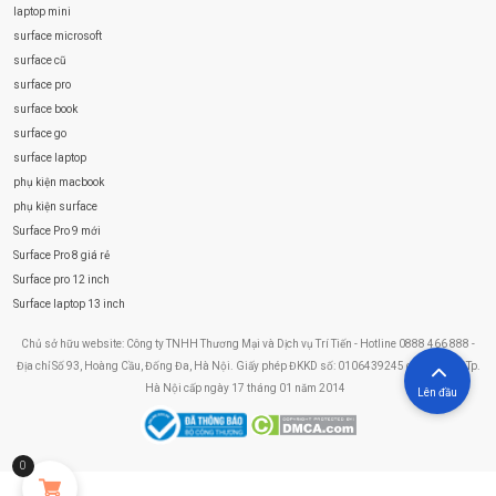
laptop mini
surface microsoft
surface cũ
surface pro
surface book
surface go
surface laptop
phụ kiện macbook
phụ kiện surface
Surface Pro 9 mới
Surface Pro 8 giá rẻ
Surface pro 12 inch
Surface laptop 13 inch
Chủ sở hữu website: Công ty TNHH Thương Mại và Dịch vụ Trí Tiến - Hotline 0888 466 888 -
Địa chỉ Số 93, Hoàng Cầu, Đống Đa, Hà Nội. Giấy phép ĐKKD số: 0106439245 do Sở KHĐT Tp.
Hà Nội cấp ngày 17 tháng 01 năm 2014
Lên đầu
0