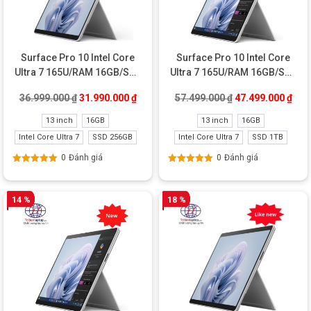
Surface Pro 10 Intel Core
Surface Pro 10 Intel Core
Ultra 7 165U/RAM 16GB/SSD
Ultra 7 165U/RAM 16GB/SSD
256GB New Business
1TB New
Giá gốc là: 36.999.000 ₫.
Giá hiện tại là: 31.990.000 ₫.
Giá gốc là: 57.49
Giá 
36.999.000
₫
31.990.000
₫
57.499.000
₫
47.499.000
₫
13 inch
16GB
13 inch
16GB
Intel Core Ultra 7
SSD 256GB
Intel Core Ultra 7
SSD 1TB
0
Đánh giá
0
Đánh giá
Được xếp
Được xếp
hạng
5.00
5
hạng
5.00
5
sao
sao
14 %
18 %