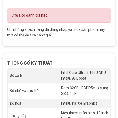
Chưa có đánh giá nào.
Chỉ những khách hàng đã đăng nhập và mua sản phẩm này
mới có thể đưa ra đánh giá.
THÔNG SỐ KỸ THUẬT
Surface Pro 10 nhẹ nhành, linh hoạt
Intel Core Ultra 7 165U NPU:
Bộ xử lý
Intel® AI Boost
CHÍNH SÁCH KHI MUA HÀNG TẠI
TRITIENLAPTOP.COM
Ram 32GB LPDDR5x, Ổ cứng
Bộ nhớ và Lưu trữ
– Luôn sẵn sàng tư vấn online và offline miễn phí lựa chọn sản
SSD: 1TB
phẩm phù hợp với nhu cầu sử dụng của từng Khách hàng.
Đồ họa
Intel® Iris Xe Graphics
– Windows bản quyền trọn đời theo máy.
Kích thước màn hình: 13 inch
Trưng bày
– Bảo hành lỗi 1 đổi 1 tất cả các dòng máy Surface Pro 10 mới