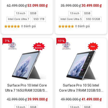
1TB New
512GB New Refurbished
Giá gốc là: 62.499.000 ₫.
Giá hiện tại là: 53.099.000 ₫.
Giá gốc là: 35.99
Giá 
62.499.000
₫
53.099.000
₫
35.999.000
₫
30.499.000
₫
13 inch
32GB
13 inch
32GB
Intel Core Ultra 7
SSD 1TB
Intel Core Ultra 5
SSD 512GB
0
Đánh giá
0
Đánh giá
Được xếp
Được xếp
hạng
5.00
5
hạng
5.00
5
sao
sao
7 %
17 %
Surface Pro 10 Intel Core
Surface Pro 10 5G Intel
Ultra 7 165U/RAM 32GB/SSD
Core Ultra 7/RAM 32GB/SSD
512GB New Business
512GB New
Giá gốc là: 42.999.000 ₫.
Giá hiện tại là: 39.999.000 ₫.
Giá gốc là: 49.90
Giá 
42.999.000
₫
39.999.000
₫
49.900.000
₫
41.499.000
₫
13 inch
32GB
13 inch
32GB