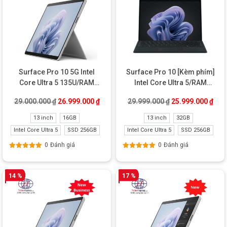
Surface Pro 10 5G Intel
Surface Pro 10 [Kèm phím]
Core Ultra 5 135U/RAM
Intel Core Ultra 5/RAM
16GB/SSD 256GB Like New
32GB/SSD 256GB Like New
Giá gốc là: 29.000.000 ₫.
Giá hiện tại là: 26.999.000 ₫.
Giá gốc là: 29.99
Giá 
29.000.000
₫
26.999.000
₫
29.999.000
₫
25.999.000
₫
13 inch
16GB
13 inch
32GB
Intel Core Ultra 5
SSD 256GB
Intel Core Ultra 5
SSD 256GB
0
Đánh giá
0
Đánh giá
Được xếp
Được xếp
hạng
5.00
5
hạng
5.00
5
sao
sao
14 %
17 %