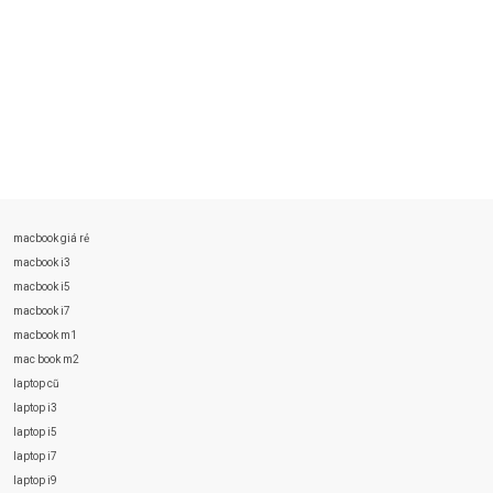
macbook giá rẻ
macbook i3
macbook i5
macbook i7
macbook m1
mac book m2
laptop cũ
laptop i3
laptop i5
laptop i7
laptop i9