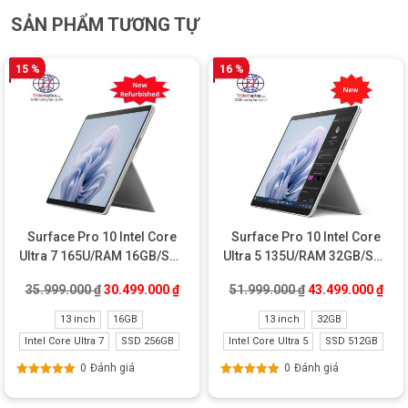
SẢN PHẨM TƯƠNG TỰ
15 %
16 %
Surface Pro 10 Intel Core
Surface Pro 10 Intel Core
Ultra 7 165U/RAM 16GB/SSD
Ultra 5 135U/RAM 32GB/SSD
256GB New Refurbished
512GB New
Giá gốc là: 35.999.000 ₫.
Giá hiện tại là: 30.499.000 ₫.
Giá gốc là: 51.99
Giá 
35.999.000
₫
30.499.000
₫
51.999.000
₫
43.499.000
₫
13 inch
16GB
13 inch
32GB
Intel Core Ultra 7
SSD 256GB
Intel Core Ultra 5
SSD 512GB
0
Đánh giá
0
Đánh giá
Được xếp
Được xếp
hạng
5.00
5
hạng
5.00
5
sao
sao