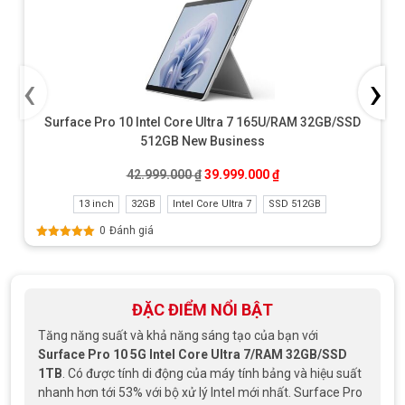
‹
›
Surface Pro 10 Intel Core Ultra 7 165U/RAM 32GB/SSD
512GB New Business
Giá gốc là: 42.999.000 ₫.
Giá hiện tại là: 39.999
42.999.000
₫
39.999.000
₫
13 inch
32GB
Intel Core Ultra 7
SSD 512GB
0
Đánh giá
Được xếp
hạng
5.00
5
sao
ĐẶC ĐIỂM NỔI BẬT
Tăng năng suất và khả năng sáng tạo của bạn với
Surface Pro 10 5G Intel Core Ultra 7/RAM 32GB/SSD
1TB
. Có được tính di động của máy tính bảng và hiệu suất
nhanh hơn tới 53% với bộ xử lý Intel mới nhất. Surface Pro