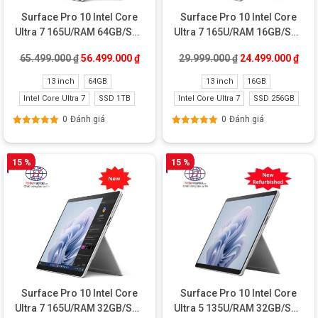
Surface Pro 10 Intel Core
Surface Pro 10 Intel Core
Ultra 7 165U/RAM 64GB/SSD
Ultra 7 165U/RAM 16GB/SSD
1TB New
256GB Like New
Giá gốc là: 65.499.000 ₫.
Giá hiện tại là: 56.499.000 ₫.
Giá gốc là: 29.99
Giá 
65.499.000
₫
56.499.000
₫
29.999.000
₫
24.499.000
₫
13 inch
64GB
13 inch
16GB
Intel Core Ultra 7
SSD 1TB
Intel Core Ultra 7
SSD 256GB
0
Đánh giá
0
Đánh giá
Được xếp
Được xếp
hạng
5.00
5
hạng
5.00
5
sao
sao
15 %
15 %
Surface Pro 10 Intel Core
Surface Pro 10 Intel Core
Ultra 7 165U/RAM 32GB/SSD
Ultra 5 135U/RAM 32GB/SSD