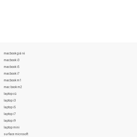
macbook giá rẻ
macbook i3
macbook i5
macbook i7
macbook m1
mac book m2
laptop cũ
laptop i3
laptop i5
laptop i7
laptop i9
laptop mini
surface microsoft