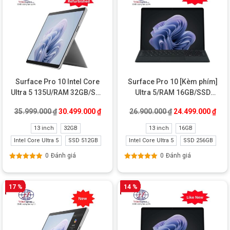
Surface Pro 10 Intel Core
Surface Pro 10 [Kèm phím]
Ultra 5 135U/RAM 32GB/SSD
Ultra 5/RAM 16GB/SSD
512GB New Refurbished
256GB Like New
Giá gốc là: 35.999.000 ₫.
Giá hiện tại là: 30.499.000 ₫.
Giá gốc là: 26.90
Giá 
35.999.000
₫
30.499.000
₫
26.900.000
₫
24.499.000
₫
13 inch
32GB
13 inch
16GB
Intel Core Ultra 5
SSD 512GB
Intel Core Ultra 5
SSD 256GB
0
Đánh giá
0
Đánh giá
Được xếp
Được xếp
hạng
5.00
5
hạng
5.00
5
sao
sao
17 %
14 %