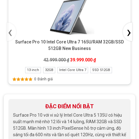
‹
›
Surface Pro 10 Intel Core Ultra 7 165U/RAM 32GB/SSD
512GB New Business
Giá gốc là: 42.999.000 ₫.
Giá hiện tại là: 39.999
42.999.000
₫
39.999.000
₫
13 inch
32GB
Intel Core Ultra 7
SSD 512GB
0
Đánh giá
Được xếp
hạng
5.00
5
sao
ĐẶC ĐIỂM NỔI BẬT
Surface Pro 10 với vi xử lý Intel Core Ultra 5 135U có hiệu
suất mạnh mẽ nhờ 12 lõi và 14 luồng, RAM 32GB và SSD
512GB. Màn hình 13 inch PixelSense hỗ trợ cảm ứng, độ
sáng tối đa 600 nits và tần số quét 120Hz, cùng với thiết kế