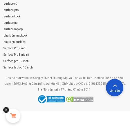
surface cũ
surface pro
surface book
surface go
surface laptop
phụ kiện macbook
phụ kiện surface
Surface Pro 9 mới
Surface Pro 8 giá rẻ
Surface pro 12 inch
Surface laptop 13 inch
Chủ sở hữu website: Công ty TNHH Thương Mại và Dịch vụ Trí Tiến - Hotline 0888 466 888 -
Địa chỉ Số 93, Hoàng Cầu, Đống Đa, Hà Nội. Giấy phép ĐKKD số: 0106439245 do Sở KHĐT Tp.
Hà Nội cấp ngày 17 tháng 01 năm 2014
Lên đầu
0