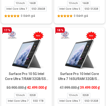
13 inch
16GB
13 inch
16GB
Intel Core Ultra 7
SSD 256GB
Intel Core Ultra 5
SSD 512GB
0
Đánh giá
0
Đánh giá
Được xếp
Được xếp
hạng
5.00
5
hạng
5.00
5
sao
sao
17 %
18 %
Surface Pro 10 5G Intel
Surface Pro 10 Intel Core
Core Ultra 7/RAM 32GB/SSD
Ultra 7 165U/RAM 32GB/SSD
1TB New
512GB New
Giá gốc là: 50.900.000 ₫.
Giá hiện tại là: 42.499.000 ₫.
Giá gốc là: 47.99
Giá 
50.900.000
₫
42.499.000
₫
47.999.000
₫
39.499.000
₫
13 inch
32GB
13 inch
32GB
Intel Core Ultra 7
SSD 1TB
Intel Core Ultra 7
SSD 512GB