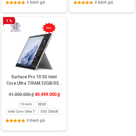
0
Đánh giá
0
Đánh giá
Được xếp
Được xếp
hạng
5.00
5
hạng
5.00
5
sao
sao
1 %
Surface Pro 10 5G Intel
Core Ultra 7/RAM 32GB/SSD
256GB New
Giá gốc là: 41.000.000 ₫.
Giá hiện tại là: 40.499.000 ₫.
41.000.000
₫
40.499.000
₫
13 inch
32GB
Intel Core Ultra 7
SSD 256GB
0
Đánh giá
Được xếp
hạng
5.00
5
sao