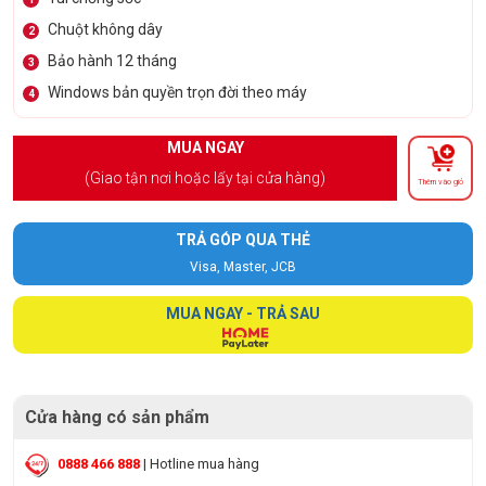
Chuột không dây
2
Bảo hành 12 tháng
3
Windows bản quyền trọn đời theo máy
4
MUA NGAY
(Giao tận nơi hoặc lấy tại cửa hàng)
Thêm vào giỏ
TRẢ GÓP QUA THẺ
Visa, Master, JCB
MUA NGAY - TRẢ SAU
Cửa hàng có sản phẩm
0888 466 888
| Hotline mua hàng