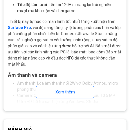
Tốc độ làm tươi
: Lên tới 120Hz, mang lại trải nghiệm
mượt mà khi cuộn và chơi game.
Thiết bị này tự hào có màn hình tốt nhất từng xuất hiện trên
Surface Pro
, với độ sáng tăng, tỷ lệ tương phản cao hơn và lớp
phủ chống phản chiếu bền bỉ. Camera Ultrawide Studio nâng
cao trải nghiệm gọi video với trường nhìn rộng, quay video độ
phân giải cao và các hiệu ứng được hỗ trợ bởi AI. Bảo mật được
ưu tiên với các tính năng của PC lõi bảo mật, bao gồm Bảo mật
đăng nhập nâng cao và đầu đọc NFC để xác thực không cần
mật khẩu.
Âm thanh và camera
Âm thanh: Loa âm thanh nổi 2W với Dolby Atmos, micrô
phòng thu kép.
Xem thêm
Camera: Camera trước 1440p và camera sau 10.5 MP
Ultra HD, hỗ trợ các hiệu ứng Windows Studio.
ĐÁNH GIÁ