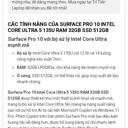
mỏng nhẹ, dễ dàng mang theo. Mua ngay tại Trí Tiến
Laptop để nhận ưu đãi tốt nhất.
CÁC TÍNH NĂNG CỦA SURFACE PRO 10 INTEL
CORE ULTRA 5 135U RAM 32GB SSD 512GB
Surface Pro 10 với bộ xử lý Intel Core Ultra
mạnh mẽ
Bộ xử lý
: Intel Core Ultra 5 135U với 12 lõi và 14 luồng,
công nghệ sản xuất 7nm.
RAM
: 32GB LPDDR5x, cho khả năng đa nhiệm mượt mà.
Ổ cứng
: SSD 512GB, có thể tháo rời, giúp truy xuất dữ liệu
nhanh chóng.
Surface Pro 10 Intel Core Ultra 5 135U RAM 32GB SSD
512GB
được thiết kế như một thiết bị linh hoạt và mạnh mẽ,
trang bị bộ xử lý Intel Core Ultra. Nó mang lại năng suất nâng
cao với sự hỗ trợ AI từ cải tiến Microsoft Copilot và Windows 11
Pro. Phím Copilot trên bàn phím Surface Pro mới tạo điều kiện
tương tác dễ dàng hơn, được bổ sung bằng cử chỉ chạm, lệnh