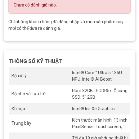
dễ dàng mang theo.
Chưa có đánh giá nào.
Chất liệu
: Vỏ nhôm Anodized, bền bỉ và cao cấp.
Màu sắc
: Platinum
Chỉ những khách hàng đã đăng nhập và mua sản phẩm này
Chân đế linh hoạt:
Điều chỉnh Chân đế tích hợp lên tới 165
mới có thể đưa ra đánh giá.
độ để ghi chú từ mọi nơi ở mọi góc độ.
Windows Studio Effects cải tiến Surface Studio Camera
bằng các tính năng AI tích hợp.
THÔNG SỐ KỸ THUẬT
Intel® Core™ Ultra 5 135U
Bộ xử lý
NPU: Intel® AI Boost
Ram 32GB LPDDR5x, Ổ cứng
Bộ nhớ và Lưu trữ
SSD: 512GB
Đồ họa
Intel® Iris Xe Graphics
Kích thước màn hình: 13 inch
Trưng bày
PixelSense, Touchscreen,
Surface Pro 10 nhẹ nhành, linh hoạt
Độ phân giải: 2K Display
Tối đa 19 giờ sử dụng thiết bị