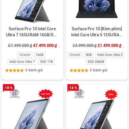
Surface Pro 10 Intel Core
Surface Pro 10 [Kèm phím]
Ultra 7 165U/RAM 16GB/SSD
Intel Core Ultra 5 135U/RAM
1TB New
8GB/SSD 256GB Like New
Giá gốc là: 57.499.000 ₫.
Giá hiện tại là: 47.499.000 ₫.
Giá gốc là: 24.99
Giá 
57.499.000
₫
47.499.000
₫
24.999.000
₫
21.499.000
₫
13 inch
16GB
13 inch
8GB
Intel Core Ultra 5
Intel Core Ultra 7
SSD 1TB
SSD 256GB
0
Đánh giá
0
Đánh giá
Được xếp
Được xếp
hạng
5.00
5
hạng
5.00
5
sao
sao
18 %
14 %