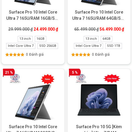
Surface Pro 10 Intel Core
Surface Pro 10 Intel Core
Ultra 7 165U/RAM 16GB/SSD
Ultra 7 165U/RAM 64GB/SSD
256GB Like New
1TB New
Giá gốc là: 29.999.000 ₫.
Giá hiện tại là: 24.499.000 ₫.
Giá gốc là: 65.49
Giá 
29.999.000
₫
24.499.000
₫
65.499.000
₫
56.499.000
₫
13 inch
16GB
13 inch
64GB
Intel Core Ultra 7
SSD 256GB
Intel Core Ultra 7
SSD 1TB
0
Đánh giá
0
Đánh giá
Được xếp
Được xếp
hạng
5.00
5
hạng
5.00
5
sao
sao
21 %
5 %
Surface Pro 10 Intel Core
Surface Pro 10 5G [Kèm