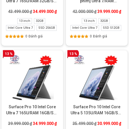
Ultra 7 165U/RAM 32GB/SSD
phím] Ultra 7/RAM
256GB New
32GB/SSD 512GB Like New
Giá gốc là: 43.499.000 ₫.
Giá hiện tại là: 34.499.000 ₫.
Giá gốc là: 42.00
Giá 
43.499.000
₫
34.499.000
₫
42.000.000
₫
39.999.000
₫
13 inch
32GB
13 inch
32GB
Intel Core Ultra 7
SSD 256GB
Intel Core Ultra 7
SSD 512GB
0
Đánh giá
0
Đánh giá
Được xếp
Được xếp
hạng
5.00
5
hạng
5.00
5
sao
sao
13 %
13 %
Surface Pro 10 Intel Core
Surface Pro 10 Intel Core
Ultra 7 165U/RAM 16GB/SSD
Ultra 5 135U/RAM 16GB/SSD
256GB New
512GB New
Giá gốc là: 39.999.000 ₫.
Giá hiện tại là: 34.999.000 ₫.
Giá gốc là: 35.49
Giá 
39.999.000
₫
34.999.000
₫
35.499.000
₫
30.999.000
₫