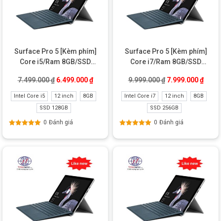
Surface Pro 5 [Kèm phím]
Surface Pro 5 [Kèm phím]
Core i5/Ram 8GB/SSD
Core i7/Ram 8GB/SSD
128GB Like New
256GB Like New
Giá gốc là: 7.499.000 ₫.
Giá hiện tại là: 6.499.000 ₫.
Giá gốc là: 9.999
Giá hi
7.499.000
₫
6.499.000
₫
9.999.000
₫
7.999.000
₫
Intel Core i5
12 inch
8GB
Intel Core i7
12 inch
8GB
SSD 128GB
SSD 256GB
0
Đánh giá
0
Đánh giá
Được xếp
Được xếp
hạng
5.00
5
hạng
5.00
5
sao
sao