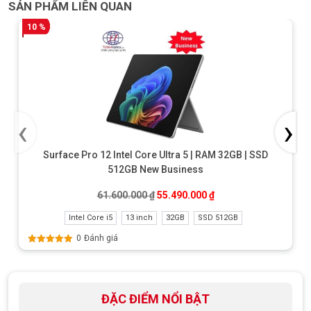
SẢN PHẨM LIÊN QUAN
10 %
‹
›
Surface Pro 12 Intel Core Ultra 5 | RAM 32GB | SSD
512GB New Business
Giá gốc là: 61.600.000 ₫.
Giá hiện tại là: 55.490
61.600.000
₫
55.490.000
₫
Intel Core i5
13 inch
32GB
SSD 512GB
0
Đánh giá
Được xếp
hạng
5.00
5
sao
ĐẶC ĐIỂM NỔI BẬT