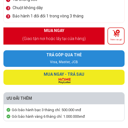
Chuột không dây
2
Bảo hành 1 đổi đổi 1 trong vòng 3 tháng
3
MUA NGAY
(Giao tận nơi hoặc lấy tại cửa hàng)
Thêm vào giỏ
TRẢ GÓP QUA THẺ
Visa, Master, JCB
MUA NGAY - TRẢ SAU
ƯU ĐÃI THÊM
Gói bảo hành bạc 3 tháng chỉ: 500.000 vnđ
Gói bảo hành vàng 6 tháng chỉ: 1.000.000vnđ