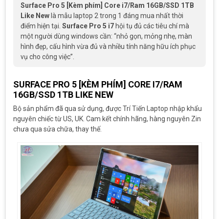
Surface Pro 5 [Kèm phím] Core i7/Ram 16GB/SSD 1TB
Like New
là mẫu laptop 2 trong 1 đáng mua nhất thời
điểm hiện tại.
Surface Pro 5 i7
hội tụ đủ các tiêu chí mà
một người dùng windows cần: “nhỏ gọn, mỏng nhẹ, màn
hình đẹp, cấu hình vừa đủ và nhiều tính năng hữu ích phục
vụ cho công việc”.
SURFACE PRO 5 [KÈM PHÍM] CORE I7/RAM
16GB/SSD 1TB LIKE NEW
Bộ sản phẩm đã qua sử dụng, được Trí Tiến Laptop nhập khẩu
nguyên chiếc từ US, UK. Cam kết chính hãng, hàng nguyên Zin
chưa qua sửa chữa, thay thế.