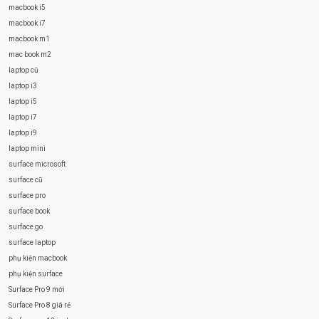
macbook i5
macbook i7
macbook m1
mac book m2
laptop cũ
laptop i3
laptop i5
laptop i7
laptop i9
laptop mini
surface microsoft
surface cũ
surface pro
surface book
surface go
surface laptop
phụ kiện macbook
phụ kiện surface
Surface Pro 9 mới
Surface Pro 8 giá rẻ