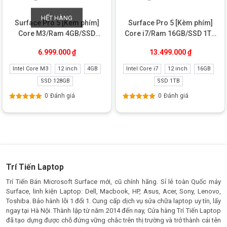
HẾT HÀNG
Surface Pro 5 [Kèm phím]
Surface Pro 5 [Kèm phím]
Core M3/Ram 4GB/SSD
Core i7/Ram 16GB/SSD 1TB
128GB Like New
Like New
6.999.000
₫
13.499.000
₫
Intel Core M3
12 inch
4GB
Intel Core i7
12 inch
16GB
SSD 128GB
SSD 1TB
0
Đánh giá
0
Đánh giá
Được xếp
Được xếp
hạng
5.00
5
hạng
5.00
5
sao
sao
Trí Tiến Laptop
Trí Tiến Bán Microsoft Surface mới, cũ chính hãng. Sỉ lẻ toàn Quốc máy
Surface, linh kiện Laptop: Dell, Macbook, HP, Asus, Acer, Sony, Lenovo,
Toshiba. Bảo hành lỗi 1 đổi 1. Cung cấp dịch vụ sửa chữa laptop uy tín, lấy
ngay tại Hà Nội. Thành lập từ năm 2014 đến nay, Cửa hàng Trí Tiến Laptop
đã tạo dựng được chỗ đứng vững chắc trên thị trường và trở thành cái tên