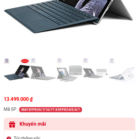
13.499.000
₫
Mã SP :
MAYSFPRO5/7/16/1T-KSFPRO4/5/6/7
Khuyến mãi
Túi chống sốc
1