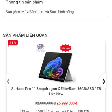
Thông tin sản phẩm
Bao gồm: Máy, Bàn phím và Sạc chính hãng
SẢN PHẨM LIÊN QUAN
16 %
‹
›
Surface Pro 11 Snapdragon X Elite/Ram 16GB/SSD 1TB
Like New
Giá gốc là: 32.000.000 ₫.
Giá hiện tại là: 26.999
32.000.000
₫
26.999.000
₫
13 inch
16GB
Snapdragon X Elite
SSD 1TB