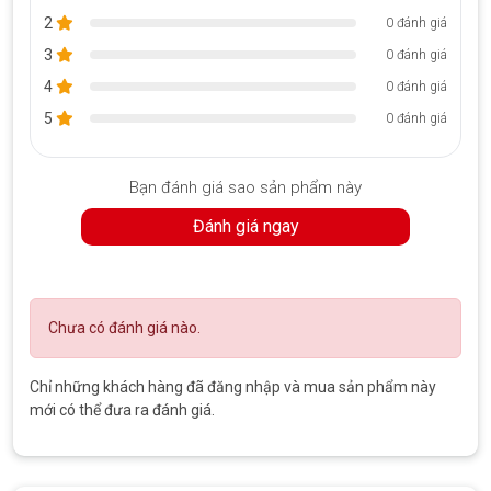
2
0 đánh giá
3
0 đánh giá
Trí Tiến bán Surface Pro 7 [Kèm phím] Core i7/Ram 16GB/SSD 512GB
4
0 đánh giá
Like New zin chính hãng
5
0 đánh giá
Bạn đánh giá sao sản phẩm này
Đánh giá ngay
Chưa có đánh giá nào.
Chỉ những khách hàng đã đăng nhập và mua sản phẩm này
mới có thể đưa ra đánh giá.
Mua máy Surface Pro 7 [Kèm phím] Core i7/Ram 16GB/SSD 512GB cũ
99% giá tốt tại Hà Nội