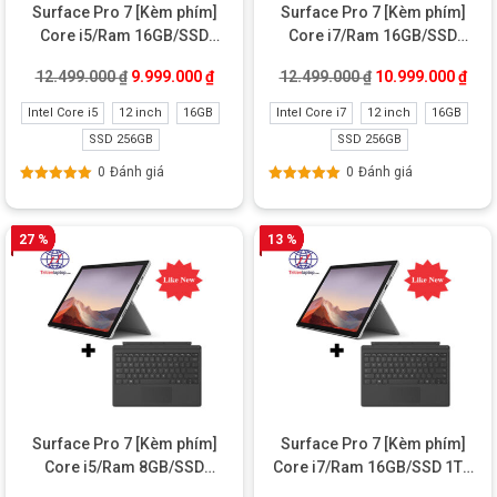
Surface Pro 7 [Kèm phím]
Surface Pro 7 [Kèm phím]
Core i5/Ram 16GB/SSD
Core i7/Ram 16GB/SSD
256GB Like New
256GB Like New
Giá gốc là: 12.499.000 ₫.
Giá hiện tại là: 9.999.000 ₫.
Giá gốc là: 12.49
Giá 
12.499.000
₫
9.999.000
₫
12.499.000
₫
10.999.000
₫
Intel Core i5
12 inch
16GB
Intel Core i7
12 inch
16GB
SSD 256GB
SSD 256GB
Bộ sản phẩm Surface Pro 7 Core i7/Ram 16GB/SSD 512GB cũ kèm phím
màu bạc sang trọng
0
Đánh giá
0
Đánh giá
Được xếp
Được xếp
hạng
5.00
5
hạng
5.00
5
sao
sao
SURFACE PRO 7 [KÈM PHÍM] CORE I7/RAM
27 %
13 %
16GB/SSD 512GB
Màn hình cảm ứng 12,3inch
Surface Pro 7 i7
v
iết và vẽ tự nhiên trên màn hình bằng
bút
cảm ứng Surface Pen
.
Tự động điều chỉnh theo điều kiện ánh sáng.
Surface Pro 7 [Kèm phím]
Surface Pro 7 [Kèm phím]
Core i5/Ram 8GB/SSD
Core i7/Ram 16GB/SSD 1TB
128GB Like New
Like New