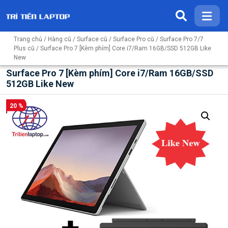
Trang chủ
/
Hàng cũ
/
Surface cũ
/
Surface Pro cũ
/
Surface Pro 7/7
Plus cũ
/ Surface Pro 7 [Kèm phím] Core i7/Ram 16GB/SSD 512GB Like
New
Surface Pro 7 [Kèm phím] Core i7/Ram 16GB/SSD
512GB Like New
20 %