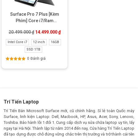
Surface Pro 7 Plus [Kèm
Phím] Core i7/Ram
16GB/SSD 1TB Like new
Giá gốc là: 20.499.000 ₫.
Giá hiện tại là: 14.499.000 ₫.
20.499.000
₫
14.499.000
₫
Intel Core i7
12 inch
16GB
SSD 1TB
0
Đánh giá
Được xếp
hạng
5.00
5
sao
Trí Tiến Laptop
Trí Tiến Bán Microsoft Surface mới, cũ chính hãng. Sỉ lẻ toàn Quốc máy
Surface, linh kiện Laptop: Dell, Macbook, HP, Asus, Acer, Sony, Lenovo,
Toshiba. Bảo hành lỗi 1 đổi 1. Cung cấp dịch vụ sửa chữa laptop uy tín, lấy
ngay tại Hà Nội. Thành lập từ năm 2014 đến nay, Cửa hàng Trí Tiến Laptop
đã tạo dựng được chỗ đứng vững chắc trên thị trường và trở thành cái tên