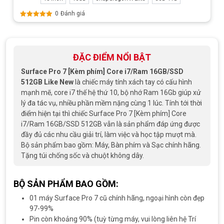
0
Đánh giá
Được xếp
hạng
5.00
5
sao
ĐẶC ĐIỂM NỔI BẬT
Surface Pro 7 [Kèm phím] Core i7/Ram 16GB/SSD
512GB Like New
là chiếc máy tính xách tay có cấu hình
mạnh mẽ, core i7 thế hệ thứ 10, bộ nhớ Ram 16Gb giúp xử
lý đa tác vụ, nhiều phần mềm nặng cùng 1 lúc. Tính tới thời
điểm hiện tại thì chiếc Surface Pro 7 [Kèm phím] Core
i7/Ram 16GB/SSD 512GB vẫn là sản phẩm đáp ứng được
đầy đủ các nhu cầu giải trí, làm việc và học tập mượt mà.
Bộ sản phẩm bao gồm: Máy, Bàn phím và Sạc chính hãng.
Tặng túi chống sốc và chuột không dây.
BỘ SẢN PHẨM BAO GỒM:
01 máy Surface Pro 7 cũ chính hãng, ngoại hình còn đẹp
97-99%
Pin còn khoảng 90% (tuỳ từng máy, vui lòng liên hệ Trí