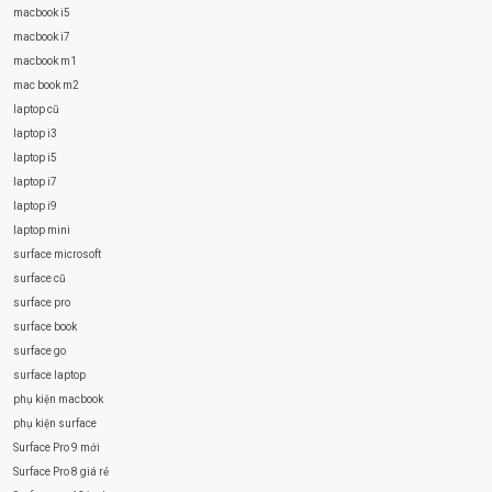
macbook i5
macbook i7
macbook m1
mac book m2
laptop cũ
laptop i3
laptop i5
laptop i7
laptop i9
laptop mini
surface microsoft
surface cũ
surface pro
surface book
surface go
surface laptop
phụ kiện macbook
phụ kiện surface
Surface Pro 9 mới
Surface Pro 8 giá rẻ