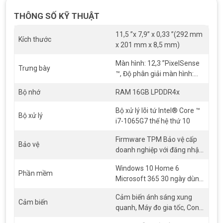
THÔNG SỐ KỸ THUẬT
11,5 ”x 7,9” x 0,33 ”(292 mm
Kích thước
x 201 mm x 8,5 mm)
Màn hình: 12,3 ”PixelSense
Trưng bày
™, Độ phân giải màn hình:
2736 x 1824 (267 PPI), Tỷ lệ
Bộ nhớ
RAM 16GB LPDDR4x
co: 3: 2, Cảm ứng: cảm ứng
đa điểm 10 điểm
Bộ xử lý lõi tứ Intel® Core ™
Bộ xử lý
i7-1065G7 thế hệ thứ 10
Firmware TPM Bảo vệ cấp
Bảo vệ
doanh nghiệp với đăng nhập
bằng khuôn mặt Windows
Ưu đãi Combo máy Surface Pro 7 [Kèm phím] Core i7/Ram 16GB/SSD
Windows 10 Home 6
Hello
512GB cũ 99% giá tốt
Phần mềm
Microsoft 365 30 ngày dùng
thử
Cảm biến ánh sáng xung
Cảm biến
quanh, Máy đo gia tốc, Con
quay hồi chuyển, Từ kế