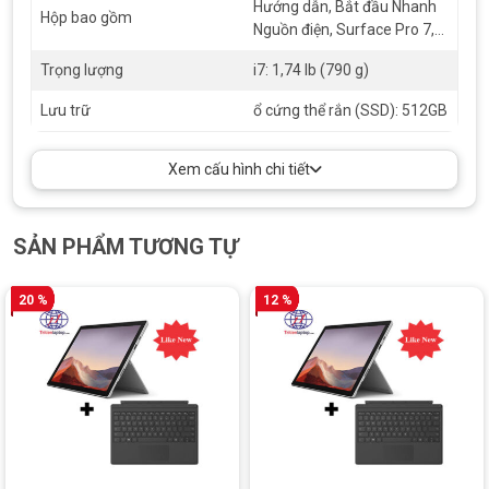
Hướng dẫn, Bắt đầu Nhanh
Hộp bao gồm
Nguồn điện, Surface Pro 7,
Tài liệu an toàn và bảo hành
Trọng lượng
i7: 1,74 lb (790 g)
Lưu trữ
ổ cứng thể rắn (SSD): 512GB
Xem cấu hình chi tiết
SẢN PHẨM TƯƠNG TỰ
Surface Pro 7 [Kèm phím] Core i7/Ram 16GB/SSD 512GB cũ 99% tặng
kèm chuột và túi chống sốc
20 %
12 %