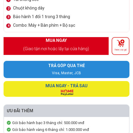
Chuột không dây
2
Bảo hành 1 đổi 1 trong 3 tháng
3
Combo: Máy + Bàn phím + Bộ sạc
4
MUA NGAY
(Giao tận nơi hoặc lấy tại cửa hàng)
Thêm vào giỏ
TRẢ GÓP QUA THẺ
Visa, Master, JCB
MUA NGAY - TRẢ SAU
ƯU ĐÃI THÊM
Gói bảo hành bạc 3 tháng chỉ: 500.000 vnđ
Gói bảo hành vàng 6 tháng chỉ: 1.000.000 vnđ