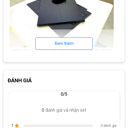
Xem thêm
Surface Pro 7 [Kèm phím] Core i7/Ram 16GB/SSD 512GB Like New giá
tốt tại Trí Tiến
ĐÁNH GIÁ
0/5
0
đánh giá và nhận xét
1
0 đánh giá