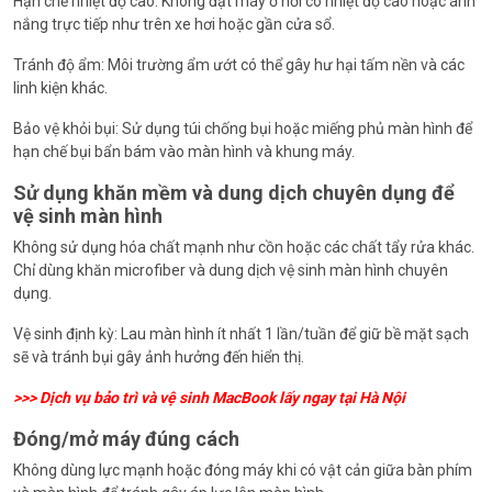
Hạn chế nhiệt độ cao: Không đặt máy ở nơi có nhiệt độ cao hoặc ánh
nắng trực tiếp như trên xe hơi hoặc gần cửa sổ.
Tránh độ ẩm: Môi trường ẩm ướt có thể gây hư hại tấm nền và các
linh kiện khác.
Bảo vệ khỏi bụi: Sử dụng túi chống bụi hoặc miếng phủ màn hình để
hạn chế bụi bẩn bám vào màn hình và khung máy.
Sử dụng khăn mềm và dung dịch chuyên dụng để
vệ sinh màn hình
Không sử dụng hóa chất mạnh như cồn hoặc các chất tẩy rửa khác.
Chỉ dùng khăn microfiber và dung dịch vệ sinh màn hình chuyên
dụng.
Vệ sinh định kỳ: Lau màn hình ít nhất 1 lần/tuần để giữ bề mặt sạch
sẽ và tránh bụi gây ảnh hưởng đến hiển thị.
>>>
Dịch vụ bảo trì và vệ sinh MacBook lấy ngay tại Hà Nội
Đóng/mở máy đúng cách
Không dùng lực mạnh hoặc đóng máy khi có vật cản giữa bàn phím