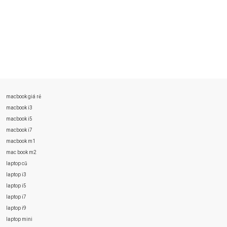
macbook giá rẻ
macbook i3
macbook i5
macbook i7
macbook m1
mac book m2
laptop cũ
laptop i3
laptop i5
laptop i7
laptop i9
laptop mini