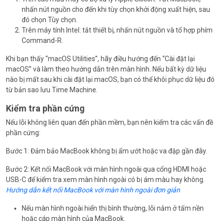
nhấn nút nguồn cho đến khi tùy chọn khởi động xuất hiện, sau
đó chọn Tùy chọn.
Trên máy tính Intel: tắt thiết bị, nhấn nút nguồn và tổ hợp phím
Command-R.
Khi bạn thấy “macOS Utilities”, hãy điều hướng đến “Cài đặt lại
macOS” và làm theo hướng dẫn trên màn hình. Nếu bất kỳ dữ liệu
nào bị mất sau khi cài đặt lại macOS, bạn có thể khôi phục dữ liệu đó
từ bản sao lưu Time Machine.
Kiểm tra phần cứng
Nếu lỗi không liên quan đến phần mềm, bạn nên kiểm tra các vấn đề
phần cứng:
Bước 1: Đảm bảo MacBook không bị ẩm ướt hoặc va đập gần đây.
Bước 2: Kết nối MacBook với màn hình ngoài qua cổng HDMI hoặc
USB-C để kiểm tra xem màn hình ngoài có bị ám màu hay không.
Hướng dẫn kết nối MacBook với màn hình ngoài đơn giản
Nếu màn hình ngoài hiển thị bình thường, lỗi nằm ở tấm nền
hoặc cáp màn hình của MacBook.