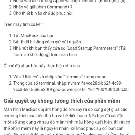
Nhấp vào biểu tượng Apple và chọn “Reboot” (Khởi động lại).
Nhấn và giữ phím Command+R.
Chờ thiết bị vào chế độ phục hồi.
Trên máy tính có M1:
Tắt MacBook của bạn.
Bật thiết bị bằng cách giữ nút nguồn.
Nhả nút khi bạn thấy cửa sổ “Load Startup Parameters” (Tải
tham số khởi động) trên màn hình.
Ở chế độ phục hồi, hãy thực hiện như sau:
Vào “Utilities” và nhấp vào “Terminal” trong menu.
Trong cửa sổ terminal, nhập: nvram fa4ce28d-b62f-4c99-
9cc3-6815686e30f9:gpu-power-prefs=%01%00%00%00%00
Giải quyết sự không tương thích của phần mềm
Màn hình MacBook bị ám hồng đôi khi xảy ra do xung đột giữa các
chương trình của bên thứ ba và hệ điều hành. Nếu bạn đã cài đặt
một số ứng dụng và sau đó màn hình màu hồng xuất hiện, thì rất có
thể phần mềm này là nguyên nhân. Để khắc phục sự cố, bạn cần
khởi động ở chế độ an toàn. Vào thư mục “Applications” (Ứng dụng)