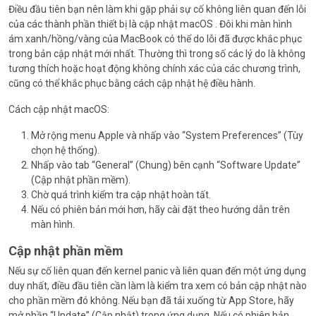
Điều đầu tiên bạn nên làm khi gặp phải sự cố không liên quan đến lỗi
của các thành phần thiết bị là cập nhật macOS . Đôi khi màn hình
ám xanh/hồng/vàng của MacBook có thể do lỗi đã được khắc phục
trong bản cập nhật mới nhất. Thường thì trong số các lý do là không
tương thích hoặc hoạt động không chính xác của các chương trình,
cũng có thể khắc phục bằng cách cập nhật hệ điều hành.
Cách cập nhật macOS:
Mở rộng menu Apple và nhấp vào “System Preferences” (Tùy
chọn hệ thống).
Nhấp vào tab “General” (Chung) bên cạnh “Software Update”
(Cập nhật phần mềm).
Chờ quá trình kiểm tra cập nhật hoàn tất.
Nếu có phiên bản mới hơn, hãy cài đặt theo hướng dẫn trên
màn hình.
Cập nhật phần mềm
Nếu sự cố liên quan đến kernel panic và liên quan đến một ứng dụng
duy nhất, điều đầu tiên cần làm là kiểm tra xem có bản cập nhật nào
cho phần mềm đó không. Nếu bạn đã tải xuống từ App Store, hãy
mở phần “Update” (Cập nhật) trong ứng dụng. Nếu có phiên bản