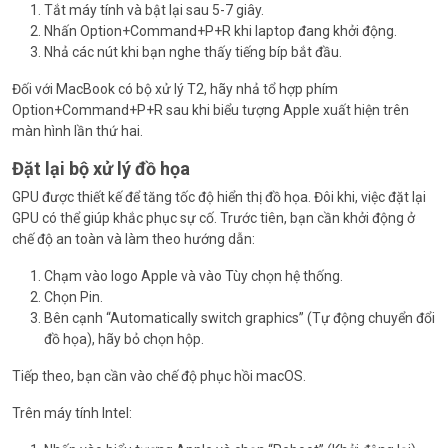
Tắt máy tính và bật lại sau 5-7 giây.
Nhấn Option+Command+P+R khi laptop đang khởi động.
Nhả các nút khi bạn nghe thấy tiếng bíp bắt đầu.
Đối với MacBook có bộ xử lý T2, hãy nhả tổ hợp phím
Option+Command+P+R sau khi biểu tượng Apple xuất hiện trên
màn hình lần thứ hai.
Đặt lại bộ xử lý đồ họa
GPU được thiết kế để tăng tốc độ hiển thị đồ họa. Đôi khi, việc đặt lại
GPU có thể giúp khắc phục sự cố. Trước tiên, bạn cần khởi động ở
chế độ an toàn và làm theo hướng dẫn:
Chạm vào logo Apple và vào Tùy chọn hệ thống.
Chọn Pin.
Bên cạnh “Automatically switch graphics” (Tự động chuyển đổi
đồ họa), hãy bỏ chọn hộp.
Tiếp theo, bạn cần vào chế độ phục hồi macOS.
Trên máy tính Intel: