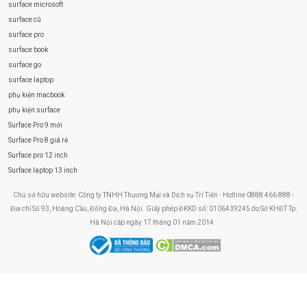
surface microsoft
surface cũ
surface pro
surface book
surface go
surface laptop
phụ kiện macbook
phụ kiện surface
Surface Pro 9 mới
Surface Pro 8 giá rẻ
Surface pro 12 inch
Surface laptop 13 inch
Chủ sở hữu website: Công ty TNHH Thương Mại và Dịch vụ Trí Tiến - Hotline 0888 466 888 -
Địa chỉ Số 93, Hoàng Cầu, Đống Đa, Hà Nội. Giấy phép ĐKKD số: 0106439245 do Sở KHĐT Tp.
Hà Nội cấp ngày 17 tháng 01 năm 2014