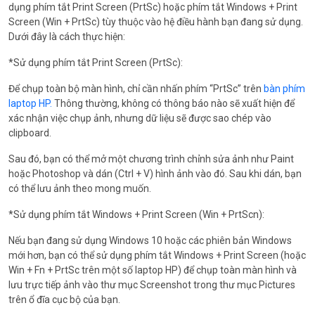
dụng phím tắt Print Screen (PrtSc) hoặc phím tắt Windows + Print
Screen (Win + PrtSc) tùy thuộc vào hệ điều hành bạn đang sử dụng.
Dưới đây là cách thực hiện:
*Sử dụng phím tắt Print Screen (PrtSc):
Để chụp toàn bộ màn hình, chỉ cần nhấn phím “PrtSc” trên
bàn phím
laptop HP.
Thông thường, không có thông báo nào sẽ xuất hiện để
xác nhận việc chụp ảnh, nhưng dữ liệu sẽ được sao chép vào
clipboard.
Sau đó, bạn có thể mở một chương trình chỉnh sửa ảnh như Paint
hoặc Photoshop và dán (Ctrl + V) hình ảnh vào đó. Sau khi dán, bạn
có thể lưu ảnh theo mong muốn.
*Sử dụng phím tắt Windows + Print Screen (Win + PrtScn):
Nếu bạn đang sử dụng Windows 10 hoặc các phiên bản Windows
mới hơn, bạn có thể sử dụng phím tắt Windows + Print Screen (hoặc
Win + Fn + PrtSc trên một số laptop HP) để chụp toàn màn hình và
lưu trực tiếp ảnh vào thư mục Screenshot trong thư mục Pictures
trên ổ đĩa cục bộ của bạn.