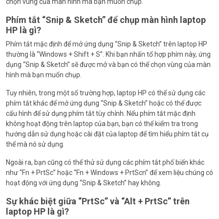
chọn vùng của màn hình mà bạn muốn chụp.
Phím tắt “Snip & Sketch” để chụp màn hình laptop
HP là gì?
Phím tắt mặc định để mở ứng dụng “Snip & Sketch” trên laptop HP
thường là “Windows + Shift + S”. Khi bạn nhấn tổ hợp phím này, ứng
dụng “Snip & Sketch” sẽ được mở và bạn có thể chọn vùng của màn
hình mà bạn muốn chụp.
Tuy nhiên, trong một số trường hợp, laptop HP có thể sử dụng các
phím tắt khác để mở ứng dụng “Snip & Sketch” hoặc có thể được
cấu hình để sử dụng phím tắt tùy chỉnh. Nếu phím tắt mặc định
không hoạt động trên laptop của bạn, bạn có thể kiểm tra trong
hướng dẫn sử dụng hoặc cài đặt của laptop để tìm hiểu phím tắt cụ
thể mà nó sử dụng.
Ngoài ra, bạn cũng có thể thử sử dụng các phím tắt phổ biến khác
như “Fn + PrtSc” hoặc “Fn + Windows + PrtScn” để xem liệu chúng có
hoạt động với ứng dụng “Snip & Sketch” hay không.
Sự khác biệt giữa “PrtSc” và “Alt + PrtSc” trên
laptop HP là gì?