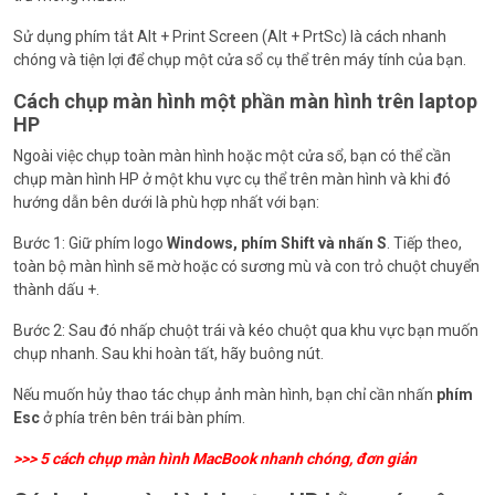
Sử dụng phím tắt Alt + Print Screen (Alt + PrtSc) là cách nhanh
chóng và tiện lợi để chụp một cửa sổ cụ thể trên máy tính của bạn.
Cách chụp màn hình một phần màn hình trên laptop
HP
Ngoài việc chụp toàn màn hình hoặc một cửa sổ, bạn có thể cần
chụp màn hình HP ở một khu vực cụ thể trên màn hình và khi đó
hướng dẫn bên dưới là phù hợp nhất với bạn:
Bước 1: Giữ phím logo
Windows, phím Shift và nhấn S
. Tiếp theo,
toàn bộ màn hình sẽ mờ hoặc có sương mù và con trỏ chuột chuyển
thành dấu +.
Bước 2: Sau đó nhấp chuột trái và kéo chuột qua khu vực bạn muốn
chụp nhanh. Sau khi hoàn tất, hãy buông nút.
Nếu muốn hủy thao tác chụp ảnh màn hình, bạn chỉ cần nhấn
phím
Esc
ở phía trên bên trái bàn phím.
>>>
5 cách chụp màn hình MacBook nhanh chóng, đơn giản