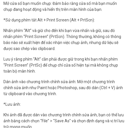
Mở cửa sổ bạn muốn chụp: Đảm bảo rằng cửa sổ mà bạn muốn
chụp đang hoạt động và hiển thị trên màn hình của bạn.
*Sử dụng phím tắt Alt + Print Screen (Alt + PrtScn):
Nhấn phím “Alt” và giữ cho đến khi bạn vừa nhấn và giữ, sau đó
nhấn phím “Print Screen” (PrtScn). Thông thường, không có thông
báo nào sẽ xuất hiện để xác nhận việc chụp ảnh, nhưng dữ liệu sẽ
được sao chép vào clipboard.
Lưu ý rằng phím “Alt” cần phải được giữ trong khi bạn nhấn phím
“Print Screen” (PrtSc) để chụp chỉ cửa sổ hiện tại mà không chụp
toàn bộ màn hình.
Dán ảnh vào chương trình chỉnh sửa ảnh: Mở một chương trình
chỉnh sửa ảnh như Paint hoặc Photoshop, sau đó dán (Ctrl + V) ảnh
từ clipboard vào chương trình.
*Lưu ảnh:
Khi ảnh đã được dán vào chương trình chỉnh sửa ảnh, bạn có thể lưu
ảnh bằng cách chọn “File” > “Save As” và chọn định dạng và vị trí lưu
trữ mong muốn.