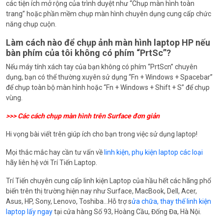
các tiện ích mở rộng của trình duyệt như “Chụp màn hình toàn
trang” hoặc phần mềm chụp màn hình chuyên dụng cung cấp chức
năng chụp cuộn.
Làm cách nào để chụp ảnh màn hình laptop HP nếu
bàn phím của tôi không có phím “PrtSc”?
Nếu máy tính xách tay của bạn không có phím “PrtScn” chuyên
dụng, bạn có thể thường xuyên sử dụng “Fn + Windows + Spacebar”
để chụp toàn bộ màn hình hoặc “Fn + Windows + Shift + S” để chụp
vùng.
>>>
Các cách chụp màn hình trên Surface đơn giản
Hi vọng bài viết trên giúp ích cho bạn trong việc sử dụng laptop!
Mọi thắc mắc hay cần tư vấn về
linh kiện, phụ kiện laptop các loại
hãy liên hệ với Trí Tiến Laptop.
Trí Tiến chuyên cung cấp linh kiện Laptop của hầu hết các hãng phổ
biến trên thị trường hiện nay như Surface, MacBook, Dell, Acer,
Asus, HP, Sony, Lenovo, Toshiba…Hỗ trợ s
ửa chữa, thay thế linh kiện
laptop lấy ngay
tại cửa hàng Số 93, Hoàng Cầu, Đống Đa, Hà Nội.