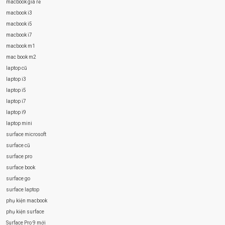
macbook giá rẻ
macbook i3
macbook i5
macbook i7
macbook m1
mac book m2
laptop cũ
laptop i3
laptop i5
laptop i7
laptop i9
laptop mini
surface microsoft
surface cũ
surface pro
surface book
surface go
surface laptop
phụ kiện macbook
phụ kiện surface
Surface Pro 9 mới