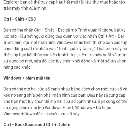
Explorer, bạn có thể truy cập hầu hết mọi tài liệu, thư mục hoặc tệp
trên máy tính của mình.
Ctrl + Shift + ESC
Bạn có thể nhấn Ctrl + Shift + Esc để mở Trình quản lý tác vụ bất kỳ
lúc nào. Hầu hết người dùng đều quen với việc nhấn Ctrl + Alt + Del
trước tiên, đợi một màn hình Windows khác hiển thị cho bạn các tùy
chọn đăng xuất rồi nhấp vào “Trình quản lý tác vụ”. Quá trình này có
thể giúp bạn kết thúc các tiến trình bị kẹt, kiểm tra hiệu suất và mức
sử dụng bộ nhớ, sửa đổi các tùy chọn khởi động và một số tùy chọn
nâng cao khác.
Windows + phím mũi tên
Bạn có thể mở hai cửa sổ cạnh nhau bằng cách chọn một cửa sổ và
kéo nó sang phía bên phải màn hình của bạn. Điều này sẽ cung cấp
cho bạn một tùy chọn để mở hai cửa sổ cạnh nhau. Bạn cũng có thể
sử dụng phím mũi tên Windows + Left, Windows + Up hoặc
Windows + Down để di chuyển cửa sổ này.
Ctrl + BackSpace and Ctrl + Delete