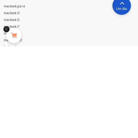
macbook giá rẻ
Lên đầu
macbook i3
macbook i5
macbook i7
0
macbook m1
mac book m2
laptop cũ
laptop i3
laptop i5
laptop i7
laptop i9
laptop mini
surface microsoft
surface cũ
surface pro
surface book
surface go
surface laptop
phụ kiện macbook
phụ kiện surface