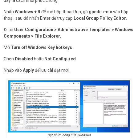
đây là cách khôi phục chúng:
Nhấn
Windows + R
để mở hộp thoại Run, gõ
gpedit.msc
vào hộp
thoại, sau đó nhấn Enter để truy cập
Local Group Policy Editor
.
Đi tới
User Configuration > Administrative Templates > Windows
Components > File Explorer
.
Mở
Turn off Windows Key hotkeys
.
Chọn
Disabled
hoặc
Not Configured
.
Nhấp vào
Apply
để lưu cài đặt mới.
Bật phím nóng của Windows