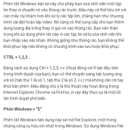
Phím tắt Windows tiện lợi này cho phép bạn xóa vĩnh viễn một tập
tin thay vì chuyển nó vào thùng rác trước. Điều này có thể hữu ích với
các máy cũ/chậm hơn khi xử lý các tệp lớn, chẳng hạn như chương
trình cài đặt hoặc tệp video. Nó cũng có thể cung cấp cho bạn thêm
dung lượng đĩa trống thay vì gửi nó vào thùng rác. Bạn nên thận
trọng khi sử dụng phím tắt này vì các tập tin sẽ bị xóa vĩnh viễn khi
bạn nhấp vào xác nhận. Không giống như thùng rác, bạn không thể
khôi phục tệp nếu không có chương trình sao lưu hoặc khôi phục.
CTRL + 1,2,3…
Bằng cách sử dụng Ctrl + 1,2,3, v.v. (Hoạt động với 9 tab đầu tiên
trong trình duyệt của bạn), bạn có thể chuyển sang tab tương ứng
với số (tab thứ 1 là số 1, tab thứ 2 là số 2, v.v.) mà không cần rời tay
khỏi bàn phím. Điều đáng chú ý là thủ thuật này hoạt động trong
Internet Explorer, Chrome và Firefox, vì vậy đây thực sự là một lối
tắt trình duyệt phổ biến.
Phím Windows + “E”
Phím tắt Windows tiện dụng này sẽ mở File Explorer, một trong
những công cụ hữu ích nhất trong Windows. Sử dụng Windows File