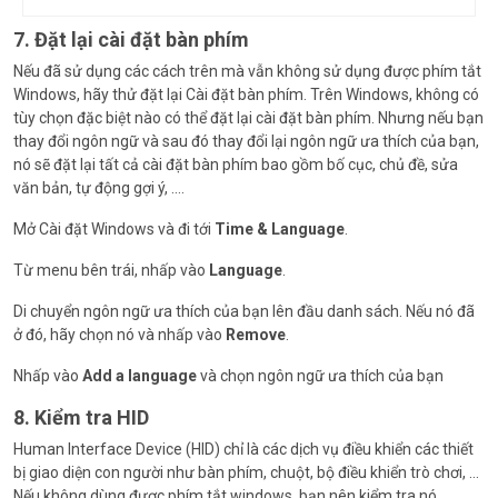
7. Đặt lại cài đặt bàn phím
Nếu đã sử dụng các cách trên mà vẫn không sử dụng được phím tắt
Windows, hãy thử đặt lại Cài đặt bàn phím. Trên Windows, không có
tùy chọn đặc biệt nào có thể đặt lại cài đặt bàn phím. Nhưng nếu bạn
thay đổi ngôn ngữ và sau đó thay đổi lại ngôn ngữ ưa thích của bạn,
nó sẽ đặt lại tất cả cài đặt bàn phím bao gồm bố cục, chủ đề, sửa
văn bản, tự động gợi ý, ….
Mở Cài đặt Windows và đi tới
Time & Language
.
Từ menu bên trái, nhấp vào
Language
.
Di chuyển ngôn ngữ ưa thích của bạn lên đầu danh sách. Nếu nó đã
ở đó, hãy chọn nó và nhấp vào
Remove
.
Nhấp vào
Add a language
và chọn ngôn ngữ ưa thích của bạn
8. Kiểm tra HID
Human Interface Device (HID) chỉ là các dịch vụ điều khiển các thiết
bị giao diện con người như bàn phím, chuột, bộ điều khiển trò chơi, …
Nếu không dùng được phím tắt windows, bạn nên kiểm tra nó.