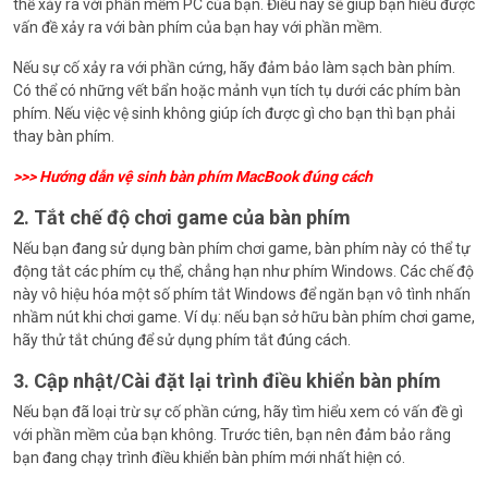
thể xảy ra với phần mềm PC của bạn. Điều này sẽ giúp bạn hiểu được
vấn đề xảy ra với bàn phím của bạn hay với phần mềm.
Nếu sự cố xảy ra với phần cứng, hãy đảm bảo làm sạch bàn phím.
Có thể có những vết bẩn hoặc mảnh vụn tích tụ dưới các phím bàn
phím. Nếu việc vệ sinh không giúp ích được gì cho bạn thì bạn phải
thay bàn phím.
>>>
Hướng dẫn vệ sinh bàn phím MacBook đúng cách
2. Tắt chế độ chơi game của bàn phím
Nếu bạn đang sử dụng bàn phím chơi game, bàn phím này có thể tự
động tắt các phím cụ thể, chẳng hạn như phím Windows. Các chế độ
này vô hiệu hóa một số phím tắt Windows để ngăn bạn vô tình nhấn
nhầm nút khi chơi game. Ví dụ: nếu bạn sở hữu bàn phím chơi game,
hãy thử tắt chúng để sử dụng phím tắt đúng cách.
3. Cập nhật/Cài đặt lại trình điều khiển bàn phím
Nếu bạn đã loại trừ sự cố phần cứng, hãy tìm hiểu xem có vấn đề gì
với phần mềm của bạn không. Trước tiên, bạn nên đảm bảo rằng
bạn đang chạy trình điều khiển bàn phím mới nhất hiện có.