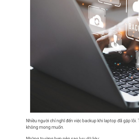
Nhiều người chỉ nghĩ đến việc backup khi laptop đã gặp lỗi. 
không mong muốn.
Những trường hợp nên sao lưu dữ liệu: