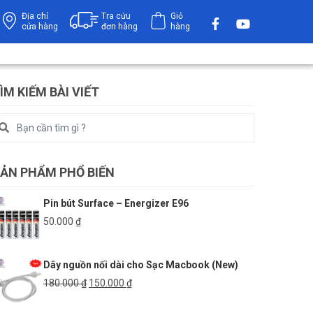
Địa chỉ
Tra cứu
Giỏ
cửa hàng
đơn hàng
hàng
ÌM KIẾM BÀI VIẾT
ẢN PHẨM PHỔ BIẾN
Pin bút Surface – Energizer E96
50.000
₫
Dây nguồn nối dài cho Sạc Macbook (New)
Giá
Giá
180.000
₫
150.000
₫
gốc
hiện
là:
tại