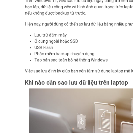
Trên Windows 11, việc sao lưu dữ liệu ngày càng trở nên cần 
học tập, dữ liệu công việc và hình ảnh quan trọng trên lapt
nếu không được backup từ trước.
Hiện nay, người dùng có thể sao lưu dữ liệu bằng nhiều ph
Lưu trữ đám mây
Ổ cứng ngoài hoặc SSD
USB Flash
Phần mềm backup chuyên dụng
Tạo bản sao toàn bộ hệ thống Windows
Việc sao lưu định kỳ giúp bạn yên tâm sử dụng laptop mà k
Khi nào cần sao lưu dữ liệu trên laptop