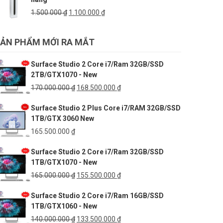
6.999.000 ₫.
Giá
Giá
1.500.000
₫
1.100.000
₫
gốc
hiện
là:
tại
ẢN PHẨM MỚI RA MẮT
1.500.000 ₫.
là:
1.100.000 ₫.
Surface Studio 2 Core i7/Ram 32GB/SSD
2TB/GTX1070 - New
Giá
Giá
170.000.000
₫
168.500.000
₫
gốc
hiện
Surface Studio 2 Plus Core i7/RAM 32GB/SSD
là:
tại
1TB/GTX 3060 New
170.000.000 ₫.
là:
168.500.000 ₫.
165.500.000
₫
Surface Studio 2 Core i7/Ram 32GB/SSD
1TB/GTX1070 - New
Giá
Giá
165.000.000
₫
155.500.000
₫
gốc
hiện
Surface Studio 2 Core i7/Ram 16GB/SSD
là:
tại
1TB/GTX1060 - New
165.000.000 ₫.
là:
155.500.000 ₫.
Giá
Giá
140.000.000
₫
133.500.000
₫