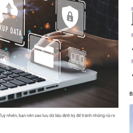
B
Tuy nhiên, bạn nên sao lưu dữ liệu định kỳ để tránh những rủi ro