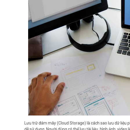
Lưu trữ đám mây (Cloud Storage) là cách sao lưu dữ liệu 
dễ sử dụng. Người dùng có thể lưu tài liệu, hình ảnh, video l