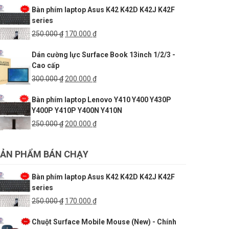
Bàn phím laptop Asus K42 K42D K42J K42F
180.000 ₫.
là:
series
150.000 ₫.
Giá
Giá
250.000
₫
170.000
₫
gốc
hiện
Dán cường lực Surface Book 13inch 1/2/3 -
là:
tại
Cao cấp
250.000 ₫.
là:
170.000 ₫.
Giá
Giá
300.000
₫
200.000
₫
gốc
hiện
Bàn phím laptop Lenovo Y410 Y400 Y430P
là:
tại
Y400P Y410P Y400N Y410N
300.000 ₫.
là:
200.000 ₫.
Giá
Giá
250.000
₫
200.000
₫
gốc
hiện
là:
tại
ẢN PHẨM BÁN CHẠY
250.000 ₫.
là:
200.000 ₫.
Bàn phím laptop Asus K42 K42D K42J K42F
series
Giá
Giá
250.000
₫
170.000
₫
gốc
hiện
Chuột Surface Mobile Mouse (New) - Chính
là:
tại