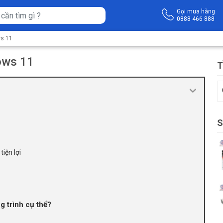
Gọi mua hàng
0888 466 888
ws 11
ows 11
T
S
iện lợi
g trình cụ thể?