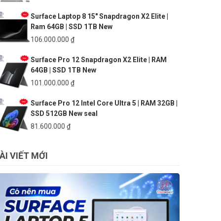
gốc
hiện
Surface Laptop 8 15″ Snapdragon X2 Elite |
là:
tại
Ram 64GB | SSD 1TB New
140.000.000 ₫.
là:
133.500.000 ₫.
106.000.000
₫
Surface Pro 12 Snapdragon X2 Elite | RAM
64GB | SSD 1TB New
101.000.000
₫
Surface Pro 12 Intel Core Ultra 5 | RAM 32GB |
SSD 512GB New seal
81.600.000
₫
ÀI VIẾT MỚI