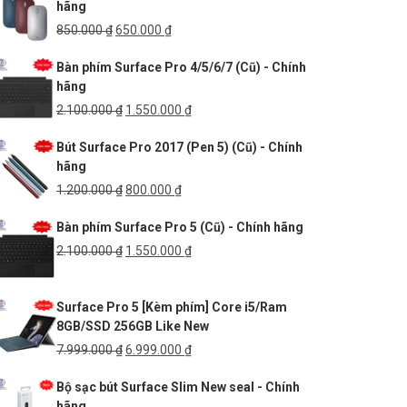
hãng
250.000 ₫.
là:
170.000 ₫.
Giá
Giá
850.000
₫
650.000
₫
gốc
hiện
Bàn phím Surface Pro 4/5/6/7 (Cũ) - Chính
là:
tại
hãng
850.000 ₫.
là:
650.000 ₫.
Giá
Giá
2.100.000
₫
1.550.000
₫
gốc
hiện
Bút Surface Pro 2017 (Pen 5) (Cũ) - Chính
là:
tại
hãng
2.100.000 ₫.
là:
1.550.000 ₫.
Giá
Giá
1.200.000
₫
800.000
₫
gốc
hiện
Bàn phím Surface Pro 5 (Cũ) - Chính hãng
là:
tại
1.200.000 ₫.
là:
Giá
Giá
2.100.000
₫
1.550.000
₫
800.000 ₫.
gốc
hiện
là:
tại
Surface Pro 5 [Kèm phím] Core i5/Ram
2.100.000 ₫.
là:
8GB/SSD 256GB Like New
1.550.000 ₫.
Giá
Giá
7.999.000
₫
6.999.000
₫
gốc
hiện
Bộ sạc bút Surface Slim New seal - Chính
là:
tại
hãng
7.999.000 ₫.
là: