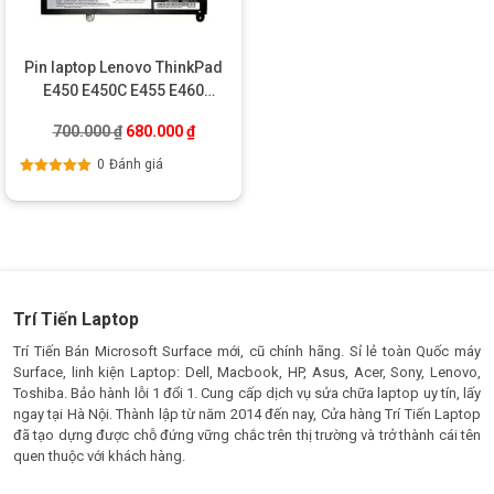
Pin laptop Lenovo ThinkPad
E450 E450C E455 E460
E460C – 45N1752
Giá gốc là: 700.000 ₫.
Giá hiện tại là: 680.000 ₫.
700.000
₫
680.000
₫
0
Đánh giá
Được xếp
hạng
5.00
5
sao
Trí Tiến Laptop
Trí Tiến Bán Microsoft Surface mới, cũ chính hãng. Sỉ lẻ toàn Quốc máy
Surface, linh kiện Laptop: Dell, Macbook, HP, Asus, Acer, Sony, Lenovo,
Toshiba. Bảo hành lỗi 1 đổi 1. Cung cấp dịch vụ sửa chữa laptop uy tín, lấy
ngay tại Hà Nội. Thành lập từ năm 2014 đến nay, Cửa hàng Trí Tiến Laptop
đã tạo dựng được chỗ đứng vững chắc trên thị trường và trở thành cái tên
quen thuộc với khách hàng.