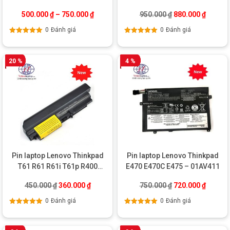
15 L14M3P24
Giá gốc là: 950.0
Giá hiện
500.000
₫
–
750.000
₫
950.000
₫
880.000
₫
0
Đánh giá
0
Đánh giá
Được xếp
Được xếp
hạng
5.00
5
hạng
5.00
5
sao
sao
20 %
4 %
Pin laptop Lenovo Thinkpad
Pin laptop Lenovo Thinkpad
T61 R61 R61i T61p R400
E470 E470C E475 – 01AV411
R61e R400 T400
Giá gốc là: 450.000 ₫.
Giá hiện tại là: 360.000 ₫.
Giá gốc là: 750.0
Giá hiện
450.000
₫
360.000
₫
750.000
₫
720.000
₫
0
Đánh giá
0
Đánh giá
Được xếp
Được xếp
hạng
5.00
5
hạng
5.00
5
sao
sao