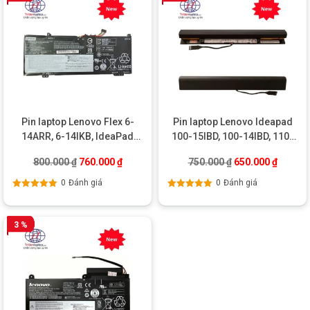
Pin laptop Lenovo Flex 6-
Pin laptop Lenovo Ideapad
14ARR, 6-14IKB, IdeaPad
100-15IBD, 100-14IBD, 110-
530s-14IKB, 530s-15IKB,
14IBD, 110-14ISK, 110-
Giá gốc là: 800.000 ₫.
Giá hiện tại là: 760.000 ₫.
Giá gốc là: 750.0
Giá hiện
800.000
₫
760.000
₫
750.000
₫
650.000
₫
Yoga 530-14ARR, 530-
15IBD, 110-15ISK, L15L4A01
14IKB, L17C4PB0
0
Đánh giá
0
Đánh giá
Được xếp
Được xếp
hạng
5.00
5
hạng
5.00
5
sao
sao
3 %