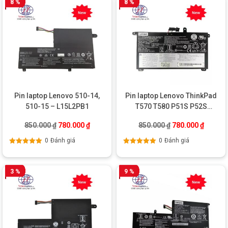
8 %
8 %
Pin laptop Lenovo 510-14,
Pin laptop Lenovo ThinkPad
510-15 – L15L2PB1
T570 T580 P51S P52S
01AV493
Giá gốc là: 850.000 ₫.
Giá hiện tại là: 780.000 ₫.
Giá gốc là: 850.0
Giá hiện
850.000
₫
780.000
₫
850.000
₫
780.000
₫
0
Đánh giá
0
Đánh giá
Được xếp
Được xếp
hạng
5.00
5
hạng
5.00
5
sao
sao
3 %
9 %