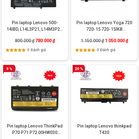
Pin laptop Lenovo 500-
Pin laptop Lenovo Yoga 720
14IBD, L14L3P21, L14M3P21,
720-15 720-15IKB
Ideapad Flex 4 1470 3 1480
L16C6PC1
Giá gốc là: 800.000 ₫.
Giá hiện tại là: 780.000 ₫.
Giá gốc là: 1.150
Giá hi
800.000
₫
780.000
₫
1.150.000
₫
1.050.000
₫
0
Đánh giá
0
Đánh giá
Được xếp
Được xếp
hạng
5.00
5
hạng
5.00
5
sao
sao
9 %
20 %
Pin laptop Lenovo ThinkPad
Pin laptop Lenovo thinkpad
P70 P71 P72 00HW030
T430
SB10F46468 78+