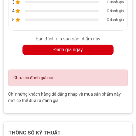
toàn và chất lượng.
3
0 đánh giá
4
0 đánh giá
Liên hệ tư vấn: 0888.466.888
5
0 đánh giá
Bạn đánh giá sao sản phẩm này
Đánh giá ngay
Chưa có đánh giá nào.
Chỉ những khách hàng đã đăng nhập và mua sản phẩm này
mới có thể đưa ra đánh giá.
THÔNG SỐ KỸ THUẬT