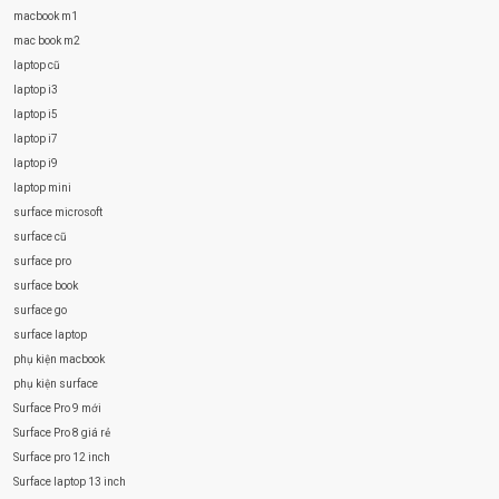
macbook m1
mac book m2
laptop cũ
laptop i3
laptop i5
laptop i7
laptop i9
laptop mini
surface microsoft
surface cũ
surface pro
surface book
surface go
surface laptop
phụ kiện macbook
phụ kiện surface
Surface Pro 9 mới
Surface Pro 8 giá rẻ
Surface pro 12 inch
Surface laptop 13 inch