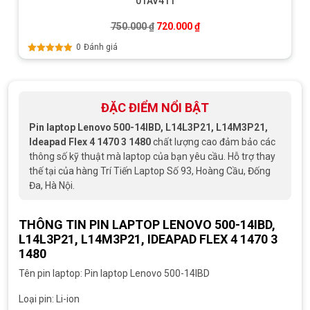
01AV411
Giá gốc là: 750.000 ₫.
Giá hiện tại là: 720.000 ₫
750.000
₫
720.000
₫
0
Đánh giá
Được xếp
hạng
5.00
5
sao
ĐẶC ĐIỂM NỔI BẬT
Pin laptop Lenovo 500-14IBD, L14L3P21, L14M3P21,
Ideapad Flex 4 1470 3 1480
chất lượng cao đảm bảo các
thông số kỹ thuật mà laptop của bạn yêu cầu. Hỗ trợ thay
thế tại của hàng Trí Tiến Laptop Số 93, Hoàng Cầu, Đống
Đa, Hà Nội.
THÔNG TIN PIN LAPTOP LENOVO 500-14IBD,
L14L3P21, L14M3P21, IDEAPAD FLEX 4 1470 3
1480
Tên pin laptop: Pin laptop Lenovo 500-14IBD
Loại pin: Li-ion