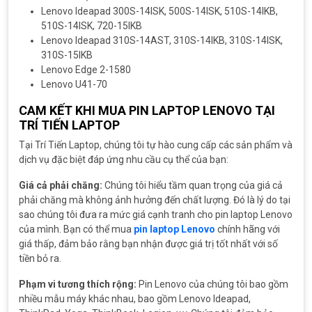
Lenovo Ideapad 300S-14ISK, 500S-14ISK, 510S-14IKB,
510S-14ISK, 720-15IKB
Lenovo Ideapad 310S-14AST, 310S-14IKB, 310S-14ISK,
310S-15IKB
Lenovo Edge 2-1580
Lenovo U41-70
CAM KẾT KHI MUA PIN LAPTOP LENOVO TẠI
TRÍ TIẾN LAPTOP
Tại Trí Tiến Laptop, chúng tôi tự hào cung cấp các sản phẩm và
dịch vụ đặc biệt đáp ứng nhu cầu cụ thể của bạn:
Giá cả phải chăng:
Chúng tôi hiểu tầm quan trọng của giá cả
phải chăng mà không ảnh hưởng đến chất lượng. Đó là lý do tại
sao chúng tôi đưa ra mức giá cạnh tranh cho pin laptop Lenovo
của mình. Bạn có thể mua
pin laptop Lenovo
chính hãng với
giá thấp, đảm bảo rằng bạn nhận được giá trị tốt nhất với số
tiền bỏ ra.
Phạm vi tương thích rộng:
Pin Lenovo của chúng tôi bao gồm
nhiều mẫu máy khác nhau, bao gồm Lenovo Ideapad,