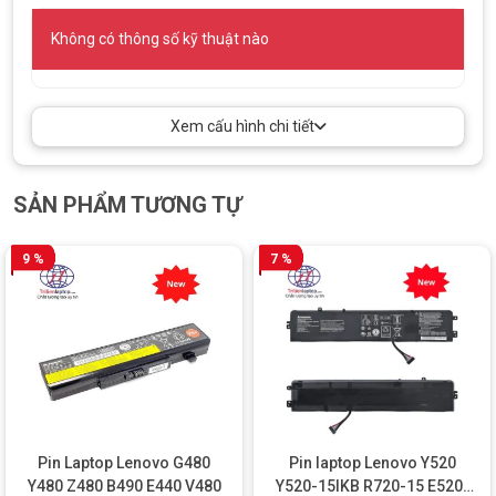
Không có thông số kỹ thuật nào
Xem cấu hình chi tiết
SẢN PHẨM TƯƠNG TỰ
9 %
7 %
Pin Laptop Lenovo G480
Pin laptop Lenovo Y520
Y480 Z480 B490 E440 V480
Y520-15IKB R720-15 E520-