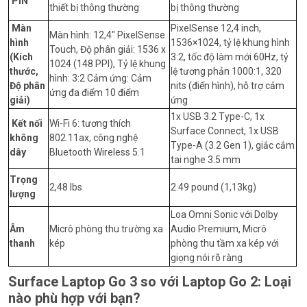
PIN
thiết bị thông thường
bị thông thường
Màn
PixelSense 12,4 inch,
Màn hình: 12,4″ PixelSense
hình
1536×1024, tỷ lệ khung hình
Touch, Độ phân giải: 1536 x
(Kích
3:2, tốc độ làm mới 60Hz, tỷ
1024 (148 PPI), Tỷ lệ khung
thước,
lệ tương phản 1000:1, 320
hình: 3:2 Cảm ứng: Cảm
Độ phân
nits (điển hình), hỗ trợ cảm
ứng đa điểm 10 điểm
giải)
ứng
1x USB 3.2 Type-C, 1x
Kết nối
Wi-Fi 6: tương thích
Surface Connect, 1x USB
không
802.11ax, công nghệ
Type-A (3.2 Gen 1), giắc cắm
dây
Bluetooth Wireless 5.1
tai nghe 3.5 mm
Trọng
2,48 lbs
2.49 pound (1,13kg)
lượng
Loa Omni Sonic với Dolby
Âm
Micrô phòng thu trường xa
Audio Premium, Micrô
thanh
kép
phòng thu tầm xa kép với
giọng nói rõ ràng
Surface Laptop Go 3 so với Laptop Go 2: Loại
nào phù hợp với bạn?