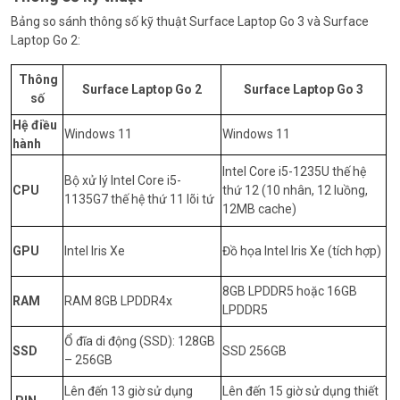
Bảng so sánh thông số kỹ thuật Surface Laptop Go 3 và Surface
Laptop Go 2:
Thông
Surface Laptop Go 2
Surface Laptop Go 3
số
Hệ điều
Windows 11
Windows 11
hành
Intel Core i5-1235U thế hệ
Bộ xử lý Intel Core i5-
CPU
thứ 12 (10 nhân, 12 luồng,
1135G7 thế hệ thứ 11 lõi tứ
12MB cache)
GPU
Intel Iris Xe
Đồ họa Intel Iris Xe (tích hợp)
8GB LPDDR5 hoặc 16GB
RAM
RAM 8GB LPDDR4x
LPDDR5
Ổ đĩa di động (SSD): 128GB
SSD
SSD 256GB
– 256GB
Lên đến 13 giờ sử dụng
Lên đến 15 giờ sử dụng thiết