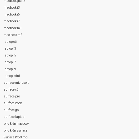
macbook giá rẻ
macbook i3
macbook i5
macbook i7
macbook m1
mac book m2
laptop cũ
laptop i3
laptop i5
laptop i7
laptop i9
laptop mini
surface microsoft
surface cũ
surface pro
surface book
surface go
surface laptop
phụ kiện macbook
phụ kiện surface
Surface Pro 9 mới