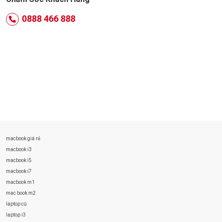
0888 466 888
macbook giá rẻ
macbook i3
macbook i5
macbook i7
macbook m1
mac book m2
laptop cũ
laptop i3