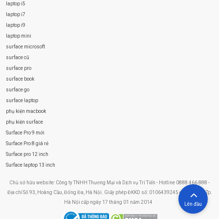
laptop i5
laptop i7
laptop i9
laptop mini
surface microsoft
surface cũ
surface pro
surface book
surface go
surface laptop
phụ kiện macbook
phụ kiện surface
Surface Pro 9 mới
Surface Pro 8 giá rẻ
Surface pro 12 inch
Surface laptop 13 inch
Chủ sở hữu website: Công ty TNHH Thương Mại và Dịch vụ Trí Tiến - Hotline 0888 466 888 -
Địa chỉ Số 93, Hoàng Cầu, Đống Đa, Hà Nội. Giấy phép ĐKKD số: 0106439245 do Sở KHĐT Tp.
Hà Nội cấp ngày 17 tháng 01 năm 2014
Lên đầu