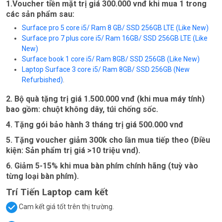
1.Voucher tiền mặt trị giá 300.000 vnđ khi mua 1 trong
các sản phẩm sau:
Surface pro 5 core i5/ Ram 8 GB/ SSD 256GB LTE (Like New)
Surface pro 7 plus core i5/ Ram 16GB/ SSD 256GB LTE (Like
New)
Surface book 1 core i5/ Ram 8GB/ SSD 256GB (Like New)
Laptop Surface 3 core i5/ Ram 8GB/ SSD 256GB (New
Refurbished)
.
2. Bộ quà tặng trị giá 1.500.000 vnđ (khi mua máy tính)
bao gồm: chuột không dây, túi chống sốc.
4. Tặng gói bảo hành 3 tháng trị giá 500.000 vnđ
5. Tặng voucher giảm 300k cho lần mua tiếp theo (Điều
kiện: Sản phẩm trị giá >10 triệu vnd).
6. Giảm 5-15% khi mua bàn phím chính hãng (tuỳ vào
từng loại bàn phím).
Trí Tiến Laptop cam kết
Cam kết giá tốt trên thị trường.