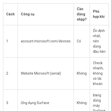
Cần
Phù
Cách
Công cụ
đăng
hợp khi
nhập?
Ổn định
nhất,
1
account.microsoft.com/devices
Có
nên
dùng
đầu tiên
Check
nhanh,
2
Website Microsoft (serial)
Không
không
có tài
khoản
Đang
dùng
3
Ứng dụng Surface
Không
máy
Surface