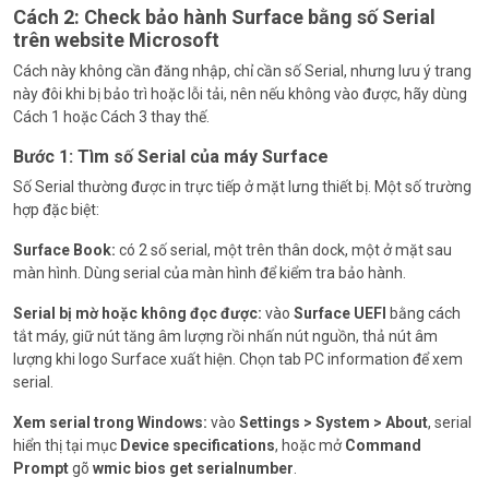
Cách 2: Check bảo hành Surface bằng số Serial
trên website Microsoft
Cách này không cần đăng nhập, chỉ cần số Serial, nhưng lưu ý trang
này đôi khi bị bảo trì hoặc lỗi tải, nên nếu không vào được, hãy dùng
Cách 1 hoặc Cách 3 thay thế.
Bước 1: Tìm số Serial của máy Surface
Số Serial thường được in trực tiếp ở mặt lưng thiết bị. Một số trường
hợp đặc biệt:
Surface Book:
có 2 số serial, một trên thân dock, một ở mặt sau
màn hình. Dùng serial của màn hình để kiểm tra bảo hành.
Serial bị mờ hoặc không đọc được:
vào
Surface UEFI
bằng cách
tắt máy, giữ nút tăng âm lượng rồi nhấn nút nguồn, thả nút âm
lượng khi logo Surface xuất hiện. Chọn tab PC information để xem
serial.
Xem serial trong Windows:
vào
Settings > System > About
, serial
hiển thị tại mục
Device specifications
, hoặc mở
Command
Prompt
gõ
wmic bios get serialnumber
.