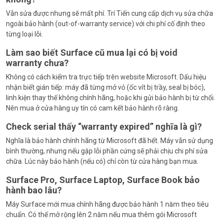
Vẫn sửa được nhưng sẽ mất phí. Trí Tiến cung cấp dịch vụ sửa chữa
ngoài bảo hành (out-of-warranty service) với chi phí cố định theo
từng loại lỗi.
Làm sao biết Surface cũ mua lại có bị void
warranty chưa?
Không có cách kiểm tra trực tiếp trên website Microsoft. Dấu hiệu
nhận biết gián tiếp: máy đã từng mở vỏ (ốc vít bị trầy, seal bị bóc),
linh kiện thay thế không chính hãng, hoặc khi gửi bảo hành bị từ chối.
Nên mua ở cửa hàng uy tín có cam kết bảo hành rõ ràng.
Check serial thấy “warranty expired” nghĩa là gì?
Nghĩa là bảo hành chính hãng từ Microsoft đã hết. Máy vẫn sử dụng
bình thường, nhưng nếu gặp lỗi phần cứng sẽ phải chịu chi phí sửa
chữa. Lúc này bảo hành (nếu có) chỉ còn từ cửa hàng bạn mua.
Surface Pro, Surface Laptop, Surface Book bảo
hành bao lâu?
Máy Surface mới mua chính hãng được bảo hành 1 năm theo tiêu
chuẩn. Có thể mở rộng lên 2 năm nếu mua thêm gói Microsoft