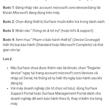
Bước 1:
Đăng nhập vào
account.microsoft.com/devices
bằng tài
khoản Microsoft đang dùng trên máy.
Bước 2:
Chọn đúng thiết bị Surface muốn kiểm tra trong danh sách.
Bước 3:
Nhấn vào “
Thông tin & hỗ trợ
” (hoặc Info & support).
Bước 4:
Xem mục “
Phạm vi bảo hành thiết bị
” (
Device Coverage
)
hiển thị loại bảo hành (Standard hoặc Microsoft Complete) và thời
gian còn lại.
Lưu ý:
Nếu Surface chưa được thêm vào tài khoản, chọn “Register
device” ngay tại trang account.microsoft.com/devices và
nhập số Serial, hệ thống sẽ tự hiển thị ngày bảo hành sau khi
đăng ký.
Với máy doanh nghiệp (do tổ chức sở hữu): dùng Surface
Support Portal hoặc Surface Management Portal dành cho
doanh nghiệp để xem bảo hành theo lô, thay vì kiểm tra từng
máy.