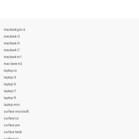
macbook giá rẻ
macbook i3
macbook i5
macbook i7
macbook m1
mac book m2
laptop cũ
laptop i3
laptop i5
laptop i7
laptop i9
laptop mini
surface microsoft
surface cũ
surface pro
surface book
surface go