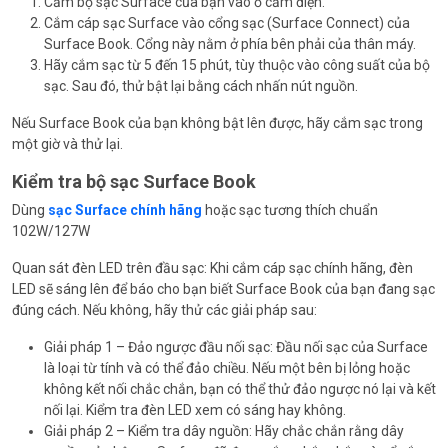
Cắm bộ sạc Surface của bạn vào ổ cắm điện.
Cắm cáp sạc Surface vào cổng sạc (Surface Connect) của
Surface Book. Cổng này nằm ở phía bên phải của thân máy.
Hãy cắm sạc từ 5 đến 15 phút, tùy thuộc vào công suất của bộ
sạc. Sau đó, thử bật lại bằng cách nhấn nút nguồn.
Nếu Surface Book của bạn không bật lên được, hãy cắm sạc trong
một giờ và thử lại.
Kiểm tra bộ sạc Surface Book
Dùng
sạc Surface chính hãng
hoặc sạc tương thích chuẩn
102W/127W
Quan sát đèn LED trên đầu sạc: Khi cắm cáp sạc chính hãng, đèn
LED sẽ sáng lên để báo cho bạn biết Surface Book của bạn đang sạc
đúng cách. Nếu không, hãy thử các giải pháp sau:
Giải pháp 1 – Đảo ngược đầu nối sạc: Đầu nối sạc của Surface
là loại từ tính và có thể đảo chiều. Nếu một bên bị lỏng hoặc
không kết nối chắc chắn, bạn có thể thử đảo ngược nó lại và kết
nối lại. Kiểm tra đèn LED xem có sáng hay không.
Giải pháp 2 – Kiểm tra dây nguồn: Hãy chắc chắn rằng dây