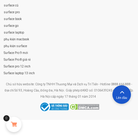
surface cũ
surface pro
surface book
surface go
surface laptop
phụ kiện macbook
phụ kiện surface
Surface Pro 9 mới
Surface Pro 8 giá rẻ
Surface pro 12 inch
Surface laptop 13 inch
Chủ sở hữu website: Công ty TNHH Thương Mại và Dịch vụ Trí Tiến - Hotline 0888 466 888 -
Địa chỉ Số 93, Hoàng Cầu, Đống Đa, Hà Nội. Giấy phép ĐKKD số: 0106439245 do Sở KHĐT Tp.
Hà Nội cấp ngày 17 tháng 01 năm 2014
Lên đầu
0