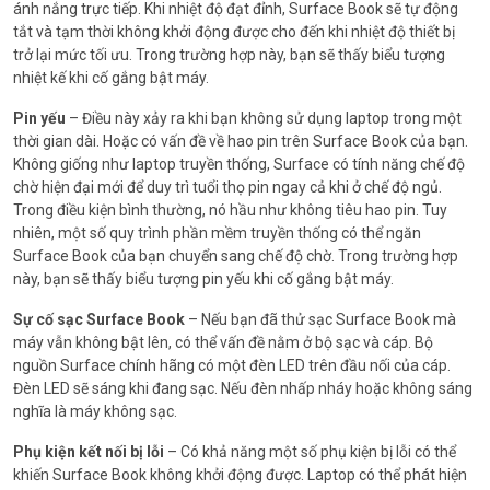
ánh nắng trực tiếp. Khi nhiệt độ đạt đỉnh, Surface Book sẽ tự động
tắt và tạm thời không khởi động được cho đến khi nhiệt độ thiết bị
trở lại mức tối ưu. Trong trường hợp này, bạn sẽ thấy biểu tượng
nhiệt kế khi cố gắng bật máy.
Pin yếu
– Điều này xảy ra khi bạn không sử dụng laptop trong một
thời gian dài. Hoặc có vấn đề về hao pin trên Surface Book của bạn.
Không giống như laptop truyền thống, Surface có tính năng chế độ
chờ hiện đại mới để duy trì tuổi thọ pin ngay cả khi ở chế độ ngủ.
Trong điều kiện bình thường, nó hầu như không tiêu hao pin. Tuy
nhiên, một số quy trình phần mềm truyền thống có thể ngăn
Surface Book của bạn chuyển sang chế độ chờ. Trong trường hợp
này, bạn sẽ thấy biểu tượng pin yếu khi cố gắng bật máy.
Sự cố sạc Surface Book
– Nếu bạn đã thử sạc Surface Book mà
máy vẫn không bật lên, có thể vấn đề nằm ở bộ sạc và cáp. Bộ
nguồn Surface chính hãng có một đèn LED trên đầu nối của cáp.
Đèn LED sẽ sáng khi đang sạc. Nếu đèn nhấp nháy hoặc không sáng
nghĩa là máy không sạc.
Phụ kiện kết nối bị lỗi
– Có khả năng một số phụ kiện bị lỗi có thể
khiến Surface Book không khởi động được. Laptop có thể phát hiện