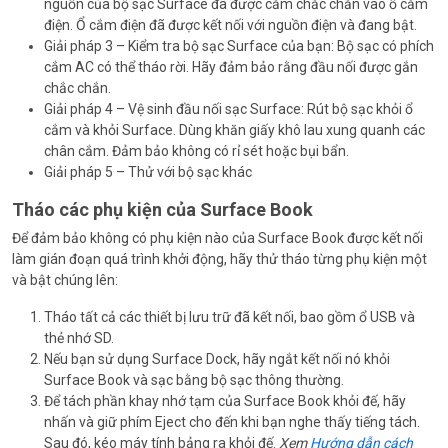
nguồn của bộ sạc Surface đã được cắm chắc chắn vào ổ cắm
điện. Ổ cắm điện đã được kết nối với nguồn điện và đang bật.
Giải pháp 3 – Kiểm tra bộ sạc Surface của bạn: Bộ sạc có phích
cắm AC có thể tháo rời. Hãy đảm bảo rằng đầu nối được gắn
chắc chắn.
Giải pháp 4 – Vệ sinh đầu nối sạc Surface: Rút bộ sạc khỏi ổ
cắm và khỏi Surface. Dùng khăn giấy khô lau xung quanh các
chân cắm. Đảm bảo không có rỉ sét hoặc bụi bẩn.
Giải pháp 5 – Thử với bộ sạc khác
Tháo các phụ kiện của Surface Book
Để đảm bảo không có phụ kiện nào của Surface Book được kết nối
làm gián đoạn quá trình khởi động, hãy thử tháo từng phụ kiện một
và bật chúng lên:
Tháo tất cả các thiết bị lưu trữ đã kết nối, bao gồm ổ USB và
thẻ nhớ SD.
Nếu bạn sử dụng Surface Dock, hãy ngắt kết nối nó khỏi
Surface Book và sạc bằng bộ sạc thông thường.
Để tách phần khay nhớ tạm của Surface Book khỏi đế, hãy
nhấn và giữ phím Eject cho đến khi bạn nghe thấy tiếng tách.
Sau đó, kéo máy tính bảng ra khỏi đế.
Xem
Hướng dẫn cách