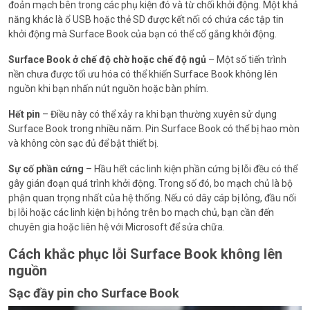
đoản mạch bên trong các phụ kiện đó và từ chối khởi động. Một khả
năng khác là ổ USB hoặc thẻ SD được kết nối có chứa các tập tin
khởi động mà Surface Book của bạn có thể cố gắng khởi động.
Surface Book ở chế độ chờ hoặc chế độ ngủ
– Một số tiến trình
nền chưa được tối ưu hóa có thể khiến Surface Book không lên
nguồn khi bạn nhấn nút nguồn hoặc bàn phím.
Hết pin
– Điều này có thể xảy ra khi bạn thường xuyên sử dụng
Surface Book trong nhiều năm. Pin Surface Book có thể bị hao mòn
và không còn sạc đủ để bật thiết bị.
Sự cố phần cứng
– Hầu hết các linh kiện phần cứng bị lỗi đều có thể
gây gián đoạn quá trình khởi động. Trong số đó, bo mạch chủ là bộ
phận quan trọng nhất của hệ thống. Nếu có dây cáp bị lỏng, đầu nối
bị lỗi hoặc các linh kiện bị hỏng trên bo mạch chủ, bạn cần đến
chuyên gia hoặc liên hệ với Microsoft để sửa chữa.
Cách khắc phục lỗi Surface Book không lên
nguồn
Sạc đầy pin cho Surface Book