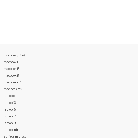
macbook giá rẻ
macbook i3
macbook i5
macbook i7
macbook m1
mac book m2
laptop cũ
laptop i3
laptop i5
laptop i7
laptop i9
laptop mini
surface microsoft