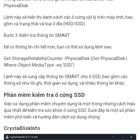
PhysicalDisk
Lệnh này sẽ hiển thị danh sách các ổ cứng vật lý trên máy tính, bao
gồm cả trạng thái và loại ổ đĩa (HDD/SSD).
Bước 3: Kiểm tra thông tin SMART
Để có thông tin chi tiết hơn, bạn có thể sử dụng lệnh sau:
Get-StorageReliabilityCounter -PhysicalDisk (Get-PhysicalDisk |
Where-Object MediaType -eq ‘SSD’)
Lệnh này sẽ cung cấp thông tin SMART cho ổ SSD, bao gồm các
thông số như lỗi ghi, thời gian sử dụng, và nhiều thông tin khác.
Phần mềm kiểm tra ổ cứng SSD
Việc sử dụng phần mềm chuyên dụng là một trong những cách hiệu
quả nhất để kiểm tra sức khỏe ổ cứng SSD. Dưới đây là một số phần
mềm phổ biến và hướng dẫn cách sử dụng chúng:
CrystalDiskInfo