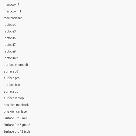
macbook i7
macbook m1
mac book m2
laptop cũ
laptop i3
laptop i5
laptop i7
laptop i9
laptop mini
surface microsoft
surface cũ
surface pro
surface book
surface go
surface laptop
phụ kiện macbook
phụ kiện surface
Surface Pro 9 mới
Surface Pro 8 giá rẻ
Surface pro 12 inch