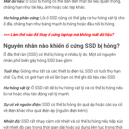
Mất dữ liệu:
Ổ SSD bị hỏng có thể dẫn đến mất dữ liệu quan trọng,
chẳng hạn như tài liệu, ảnh hoặc các tệp khác.
Hư hỏng phần cứng:
Lỗi ổ SSD cũng có thể gây ra hư hỏng vật lý cho
ổ đĩa, chẳng hạn như bảng mạch bị hỏng hoặc đầu nối bị hỏng.
>>>
Làm thế nào để thay ổ cứng laptop mà không mất dữ liệu?
Nguyên nhân nào khiến ổ cứng SSD bị hỏng?
Ổ đĩa thể rắn (SSD) có thể bị hỏng vì nhiều lý do. Một số nguyên
nhân phổ biến gây hỏng SSD bao gồm:
Tuổi thọ:
Giống như tất cả các thiết bị điện tử, SSD có tuổi thọ hạn
chế. Cụ thể, có giới hạn về số lần bạn có thể ghi dữ liệu vào SSD.
Hư hỏng vật lý:
Ổ SSD rất dễ bị hư hỏng vật lý và có thể bị hỏng nếu
bị rơi hoặc chịu tác động vật lý mạnh.
Sự cố về nguồn điện:
SSD có thể bị hỏng do quá áp hoặc các sự cố
về điện khác như quá điện áp (nguồn điện kém).
Nhiệt độ:
SSD rất nhạy cảm với nhiệt và có thể bị hỏng nếu tiếp xúc
với nhiệt độ cao trong thời gian dài hoặc sử dụng liên tục trong thời