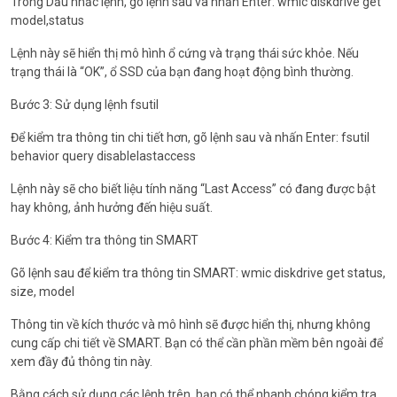
Trong Dấu nhắc lệnh, gõ lệnh sau và nhấn Enter: wmic diskdrive get
model,status
Lệnh này sẽ hiển thị mô hình ổ cứng và trạng thái sức khỏe. Nếu
trạng thái là “OK”, ổ SSD của bạn đang hoạt động bình thường.
Bước 3: Sử dụng lệnh fsutil
Để kiểm tra thông tin chi tiết hơn, gõ lệnh sau và nhấn Enter: fsutil
behavior query disablelastaccess
Lệnh này sẽ cho biết liệu tính năng “Last Access” có đang được bật
hay không, ảnh hưởng đến hiệu suất.
Bước 4: Kiểm tra thông tin SMART
Gõ lệnh sau để kiểm tra thông tin SMART: wmic diskdrive get status,
size, model
Thông tin về kích thước và mô hình sẽ được hiển thị, nhưng không
cung cấp chi tiết về SMART. Bạn có thể cần phần mềm bên ngoài để
xem đầy đủ thông tin này.
Bằng cách sử dụng các lệnh trên, bạn có thể nhanh chóng kiểm tra