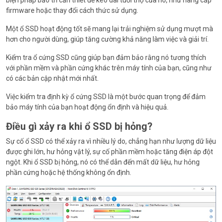
biện pháp bảo trì cần thiết để kéo dài tuổi thọ của nó, như nâng cấp
firmware hoặc thay đổi cách thức sử dụng.
Một ổ SSD hoạt động tốt sẽ mang lại trải nghiệm sử dụng mượt mà
hơn cho người dùng, giúp tăng cường khả năng làm việc và giải trí.
Kiểm tra ổ cứng SSD cũng giúp bạn đảm bảo rằng nó tương thích
với phần mềm và phần cứng khác trên máy tính của bạn, cũng như
có các bản cập nhật mới nhất.
Việc kiểm tra định kỳ ổ cứng SSD là một bước quan trọng để đảm
bảo máy tính của bạn hoạt động ổn định và hiệu quả.
Điều gì xảy ra khi ổ SSD bị hỏng?
Sự cố ổ SSD có thể xảy ra vì nhiều lý do, chẳng hạn như lượng dữ liệu
được ghi lớn, hư hỏng vật lý, sự cố phần mềm hoặc tăng điện áp đột
ngột. Khi ổ SSD bị hỏng, nó có thể dẫn đến mất dữ liệu, hư hỏng
phần cứng hoặc hệ thống không ổn định.