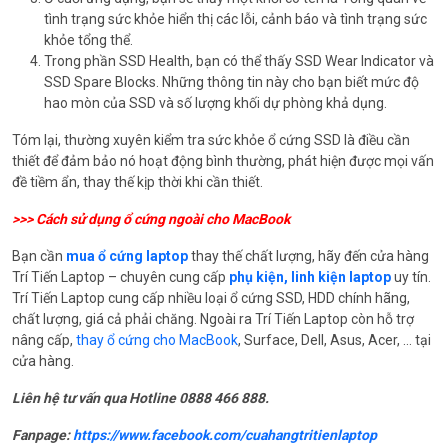
tình trạng sức khỏe hiển thị các lỗi, cảnh báo và tình trạng sức
khỏe tổng thể.
Trong phần SSD Health, bạn có thể thấy SSD Wear Indicator và
SSD Spare Blocks. Những thông tin này cho bạn biết mức độ
hao mòn của SSD và số lượng khối dự phòng khả dụng.
Tóm lại, thường xuyên kiểm tra sức khỏe ổ cứng SSD là điều cần
thiết để đảm bảo nó hoạt động bình thường, phát hiện được mọi vấn
đề tiềm ẩn, thay thế kịp thời khi cần thiết.
>>>
Cách sử dụng ổ cứng ngoài cho MacBook
Bạn cần
mua ổ cứng laptop
thay thế chất lượng, hãy đến cửa hàng
Trí Tiến Laptop – chuyên cung cấp
phụ kiện, linh kiện laptop
uy tín.
Trí Tiến Laptop cung cấp nhiều loại ổ cứng SSD, HDD chính hãng,
chất lượng, giá cả phải chăng. Ngoài ra Trí Tiến Laptop còn hỗ trợ
nâng cấp,
thay ổ cứng cho MacBook
, Surface, Dell, Asus, Acer, … tại
cửa hàng.
Liên hệ tư vấn qua Hotline 0888 466 888.
Fanpage:
https://www.facebook.com/cuahangtritienlaptop