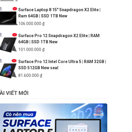
gốc
hiện
Surface Laptop 8 15″ Snapdragon X2 Elite |
là:
tại
Ram 64GB | SSD 1TB New
140.000.000 ₫.
là:
133.500.000 ₫.
106.000.000
₫
Surface Pro 12 Snapdragon X2 Elite | RAM
64GB | SSD 1TB New
101.000.000
₫
Surface Pro 12 Intel Core Ultra 5 | RAM 32GB |
SSD 512GB New seal
81.600.000
₫
ÀI VIẾT MỚI