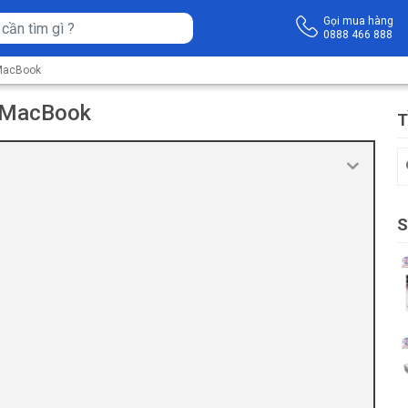
Gọi mua hàng
0888 466 888
 MacBook
o MacBook
T
S