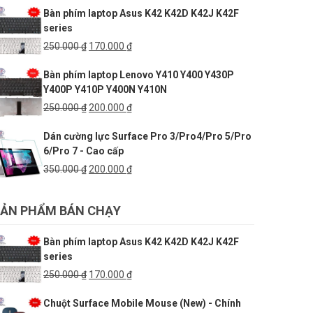
Bàn phím laptop Asus K42 K42D K42J K42F
180.000 ₫.
là:
series
150.000 ₫.
Giá
Giá
250.000
₫
170.000
₫
gốc
hiện
Bàn phím laptop Lenovo Y410 Y400 Y430P
là:
tại
Y400P Y410P Y400N Y410N
250.000 ₫.
là:
170.000 ₫.
Giá
Giá
250.000
₫
200.000
₫
gốc
hiện
Dán cường lực Surface Pro 3/Pro4/Pro 5/Pro
là:
tại
6/Pro 7 - Cao cấp
250.000 ₫.
là:
200.000 ₫.
Giá
Giá
350.000
₫
200.000
₫
gốc
hiện
là:
tại
ẢN PHẨM BÁN CHẠY
350.000 ₫.
là:
200.000 ₫.
Bàn phím laptop Asus K42 K42D K42J K42F
series
Giá
Giá
250.000
₫
170.000
₫
gốc
hiện
Chuột Surface Mobile Mouse (New) - Chính
là:
tại