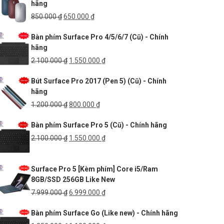
hãng
250.000 ₫.
là:
170.000 ₫.
Giá
Giá
850.000
₫
650.000
₫
gốc
hiện
Bàn phím Surface Pro 4/5/6/7 (Cũ) - Chính
là:
tại
hãng
850.000 ₫.
là:
650.000 ₫.
Giá
Giá
2.100.000
₫
1.550.000
₫
gốc
hiện
Bút Surface Pro 2017 (Pen 5) (Cũ) - Chính
là:
tại
hãng
2.100.000 ₫.
là:
1.550.000 ₫.
Giá
Giá
1.200.000
₫
800.000
₫
gốc
hiện
Bàn phím Surface Pro 5 (Cũ) - Chính hãng
là:
tại
1.200.000 ₫.
là:
Giá
Giá
2.100.000
₫
1.550.000
₫
800.000 ₫.
gốc
hiện
là:
tại
Surface Pro 5 [Kèm phím] Core i5/Ram
2.100.000 ₫.
là:
8GB/SSD 256GB Like New
1.550.000 ₫.
Giá
Giá
7.999.000
₫
6.999.000
₫
gốc
hiện
Bàn phím Surface Go (Like new) - Chính hãng
là:
tại
7.999.000 ₫.
là: