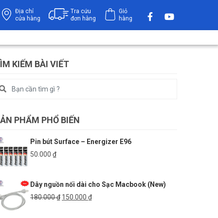
Địa chỉ
Tra cứu
Giỏ
cửa hàng
đơn hàng
hàng
ÌM KIẾM BÀI VIẾT
ẢN PHẨM PHỔ BIẾN
Pin bút Surface – Energizer E96
50.000
₫
Dây nguồn nối dài cho Sạc Macbook (New)
Giá
Giá
180.000
₫
150.000
₫
gốc
hiện
là:
tại