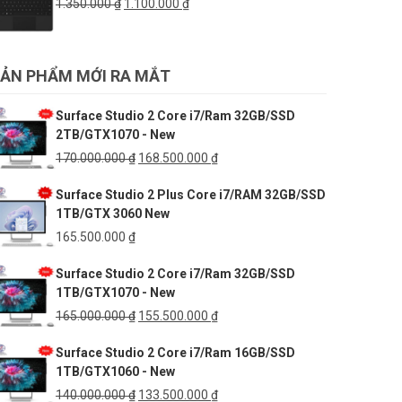
Giá
Giá
1.350.000
₫
1.100.000
₫
6.999.000 ₫.
gốc
hiện
là:
tại
1.350.000 ₫.
là:
ẢN PHẨM MỚI RA MẮT
1.100.000 ₫.
Surface Studio 2 Core i7/Ram 32GB/SSD
2TB/GTX1070 - New
Giá
Giá
170.000.000
₫
168.500.000
₫
gốc
hiện
Surface Studio 2 Plus Core i7/RAM 32GB/SSD
là:
tại
1TB/GTX 3060 New
170.000.000 ₫.
là:
168.500.000 ₫.
165.500.000
₫
Surface Studio 2 Core i7/Ram 32GB/SSD
1TB/GTX1070 - New
Giá
Giá
165.000.000
₫
155.500.000
₫
gốc
hiện
Surface Studio 2 Core i7/Ram 16GB/SSD
là:
tại
1TB/GTX1060 - New
165.000.000 ₫.
là:
155.500.000 ₫.
Giá
Giá
140.000.000
₫
133.500.000
₫