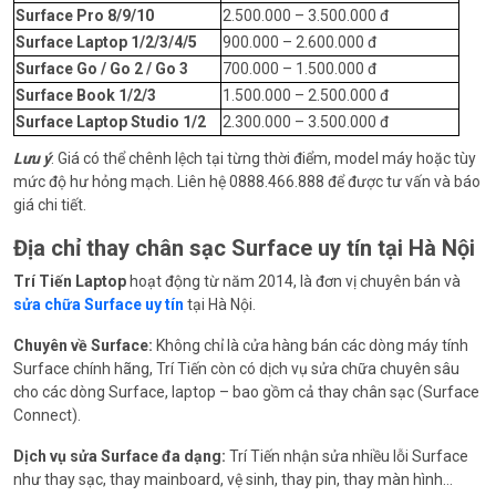
Surface Pro 8/9/10
2.500.000 – 3.500.000 đ
Surface Laptop 1/2/3/4/5
900.000 – 2.600.000 đ
Surface Go / Go 2 / Go 3
700.000 – 1.500.000 đ
Surface Book 1/2/3
1.500.000 – 2.500.000 đ
Surface Laptop Studio 1/2
2.300.000 – 3.500.000 đ
Lưu ý
: Giá có thể chênh lệch tại từng thời điểm, model máy hoặc tùy
mức độ hư hỏng mạch. Liên hệ 0888.466.888 để được tư vấn và báo
giá chi tiết.
Địa chỉ thay chân sạc Surface uy tín tại Hà Nội
Trí Tiến Laptop
hoạt động từ năm 2014, là đơn vị chuyên bán và
sửa chữa Surface uy tín
tại Hà Nội.
Chuyên về Surface:
Không chỉ là cửa hàng bán các dòng máy tính
Surface chính hãng, Trí Tiến còn có dịch vụ sửa chữa chuyên sâu
cho các dòng Surface, laptop – bao gồm cả thay chân sạc (Surface
Connect).
Dịch vụ sửa Surface đa dạng:
Trí Tiến nhận sửa nhiều lỗi Surface
như thay sạc, thay mainboard, vệ sinh, thay pin, thay màn hình…