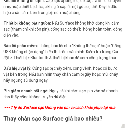
Kết nối không ổn định:
Cáp sạc bị lỏng lẻo, dễ tuột ra khi di chuyển
nhẹ, hoặc thiết bị chỉ sạc khi giữ cáp ở một góc cụ thể. Đây là dấu
hiệu chân cắm bên trong bị mòn hoặc hỏng.
Thiết bị không bật nguồn:
Nếu Surface không khởi động khi cắm
sạc (thậm chí khi còn pin), cổng sạc có thể bị hỏng hoàn toàn, dòng
điện vào.
Báo lỗi phần mềm:
Thông báo lỗi như “Không thể sạc” hoặc “Cổng
USB không nhận dạng” hiển thị trên màn hình. Kiểm tra trong Cài
đặt > Thiết bị > Bluetooth & thiết bị khác để xem cổng trạng thái.
Dấu hiệu vật lý:
Cổng sạc bị cháy xém, cong vênh, hoặc có bụi/dị
vật bên trong. Nếu bạn nhìn thấy chân cắm bị gãy hoặc mùi cháy,
hãy ngừng sử dụng ngay.
Pin giảm nhanh bất ngờ:
Ngay cả khi cắm sạc, pin vẫn xả nhanh,
cho thấy cổng không truyền đủ điện.
>>>
7 lý do Surface sạc không vào pin và cách khắc phục tại nhà
Thay chân sạc Surface giá bao nhiêu?