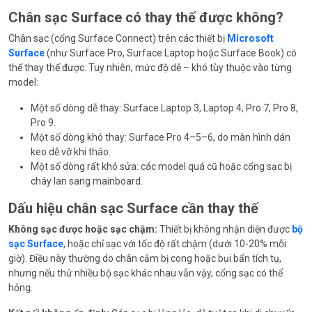
Chân sạc Surface có thay thế được không?
Chân sạc (cổng Surface Connect) trên các thiết bị
Microsoft
Surface
(như Surface Pro, Surface Laptop hoặc Surface Book) có
thể thay thế được. Tuy nhiên, mức độ dễ – khó tùy thuộc vào từng
model:
Một số dòng dễ thay: Surface Laptop 3, Laptop 4, Pro 7, Pro 8,
Pro 9.
Một số dòng khó thay: Surface Pro 4–5–6, do màn hình dán
keo dễ vỡ khi tháo.
Một số dòng rất khó sửa: các model quá cũ hoặc cổng sạc bị
cháy lan sang mainboard.
Dấu hiệu chân sạc Surface cần thay thế
Không sạc được hoặc sạc chậm:
Thiết bị không nhận diện được
bộ
sạc Surface
, hoặc chỉ sạc với tốc độ rất chậm (dưới 10-20% mỗi
giờ). Điều này thường do chân cắm bị cong hoặc bụi bẩn tích tụ,
nhưng nếu thử nhiều bộ sạc khác nhau vẫn vậy, cổng sạc có thể
hỏng.