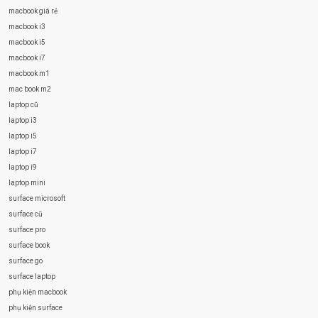
macbook giá rẻ
macbook i3
macbook i5
macbook i7
macbook m1
mac book m2
laptop cũ
laptop i3
laptop i5
laptop i7
laptop i9
laptop mini
surface microsoft
surface cũ
surface pro
surface book
surface go
surface laptop
phụ kiện macbook
phụ kiện surface